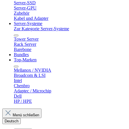
Server-SSD
Server-GPU
Zubehör
Kabel und Adapter
Server-Systeme
Zur Kategorie Server-Systeme
Tower Server
Rack Server
Barebone
Bundles
Top-Marken
Mellanox / NVIDIA
Broadcom & LSI
Intel
Chenbro
Adaptec / Microchip
Dell
HP / HPE
Menü schließen
Deutsch