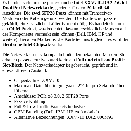
Es handelt sich um eine professionelle
Intel XXV710-DA2 25Gbit
Dual Port Netzwerkkarte
, geeignet für den
PCIe x8 3.0
Anschluss. Die
zwei SFP28 Ports
können mit Transceiver-
Modulen oder Kabeln genutzt werden. Die Karte wird
passiv
gekühlt
, ein zusätzlicher Lüfter ist nicht nötig. Es handelt sich um
ein
OEM
Produkt, was bedeutet, dass unterschiedliche Marken auf
der Komponente vermerkt sein können (Dell, IBM, HP und
weitere). Bei allen Marken ist die Karte technisch gleich, es wird der
identische Intel Chipsatz
verbaut.
Die Netzwerkkarte ist kompatibel mit allen bekannten Marken. Sie
erhalten passend zur Netzwerkkarte ein
Full und ein Low Profile
Slot-Blech
. Der Netzwerkadapter ist gebraucht, geprüft und in
einwandfreiem Zustand.
Chipsatz: Intel XXV710
Maximale Datenübertragungsrate: 25Gbit pro Sekunde über
Ethernet
Anschlüsse: PCIe x8 3.0, 2 SFP28 Ports
Passive Kühlung.
Full & Low Profile Brackets inklusive
OEM Branding (Dell, IBM, HP, etc.) möglich
Alternative Bezeichnungen: XXV710-DA2, 000M95