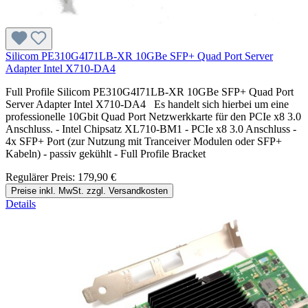
Silicom PE310G4I71LB-XR 10GBe SFP+ Quad Port Server
Adapter Intel X710-DA4
Full Profile Silicom PE310G4I71LB-XR 10GBe SFP+ Quad Port
Server Adapter Intel X710-DA4 Es handelt sich hierbei um eine
professionelle 10Gbit Quad Port Netzwerkkarte für den PCIe x8 3.0
Anschluss. - Intel Chipsatz XL710-BM1 - PCIe x8 3.0 Anschluss -
4x SFP+ Port (zur Nutzung mit Tranceiver Modulen oder SFP+
Kabeln) - passiv gekühlt - Full Profile Bracket
Regulärer Preis:
179,90 €
Preise inkl. MwSt. zzgl. Versandkosten
Details