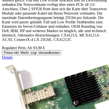
Marken gleich. Full und Low Profile Brackets sind im Lieferumfang
enthalten.Die Netzwerkkarte verfügt über einen PCIe x8 3.0
Anschluss. Über 2 SFP28 Ports lässt sich die Karte über Transceiver
Module oder passende Kabel mit Ihrem Netzwerk verbinden. Die
maximale Datenübertragungsrate beträgt 25Gbit pro Sekunde. Die
Karte wird passiv gekühlt. Full und Low Profile Slotblenden zum
Einsetzen im Server-Gehäuse sind enthalten. OEM Branding von
Dell, IBM, HP und weiteren Marken ist möglich, alle sind technisch
identisch. Alternative Bezeichnungen: CX4121A, MCX4121A-
ACAT, ConnectX-4 LX 25GbE, CX41212C
Regulärer Preis:
Ab
93,90 €
Preise inkl. MwSt. zzgl. Versandkosten
Details