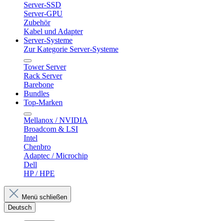
Server-SSD
Server-GPU
Zubehör
Kabel und Adapter
Server-Systeme
Zur Kategorie Server-Systeme
Tower Server
Rack Server
Barebone
Bundles
Top-Marken
Mellanox / NVIDIA
Broadcom & LSI
Intel
Chenbro
Adaptec / Microchip
Dell
HP / HPE
Menü schließen
Deutsch