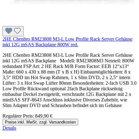
2HE Chenbro RM23808 M3-L Low Profile Rack Server Gehäuse
inkl 12G mSAS Backplane 800W red.
2HE Chenbro RM23808 M3-L Low Profile Rack Server Gehäuse
inkl 12G mSAS Backplane Modell: RM23808M3 Netzteil: 800W
redundant FSP Art: 2 HE Rack M/B Form Factor: EEB 12“x13“
Maße: 660 x 430 x 88 mm (T x B x H) Einbaumöglichkeiten: 8 x
3,5“ HDD im Hot Swap Rahmen, 1 x Slim DVD, 2 x 2,5“ intern
Lüfter: 3 x Hot Swap Lüfter 80mm Besonderheiten: 2-fach USB 3.0
Low Profile Rückwand optional 2fach Backplane rückseitoig
einbaubar Deckel zweigeteilt, verschraubt 12G Backplane mit 2 x
miniSAS SFF-8643 Anschluss inklusive Diverses Zubehör, wie
Slim Adapter DVD und Schrauben befindet sich im Gehäuse
Regulärer Preis:
849,90 €
Preise inkl. MwSt. zzgl. Versandkosten
Details