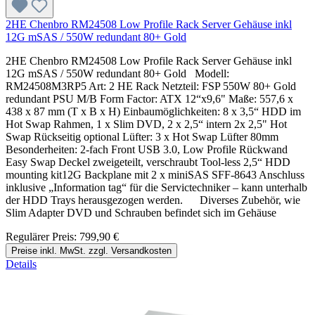
2HE Chenbro RM24508 Low Profile Rack Server Gehäuse inkl
12G mSAS / 550W redundant 80+ Gold
2HE Chenbro RM24508 Low Profile Rack Server Gehäuse inkl
12G mSAS / 550W redundant 80+ Gold Modell:
RM24508M3RP5 Art: 2 HE Rack Netzteil: FSP 550W 80+ Gold
redundant PSU M/B Form Factor: ATX 12“x9,6" Maße: 557,6 x
438 x 87 mm (T x B x H) Einbaumöglichkeiten: 8 x 3,5“ HDD im
Hot Swap Rahmen, 1 x Slim DVD, 2 x 2,5“ intern 2x 2,5" Hot
Swap Rückseitig optional Lüfter: 3 x Hot Swap Lüfter 80mm
Besonderheiten: 2-fach Front USB 3.0, Low Profile Rückwand
Easy Swap Deckel zweigeteilt, verschraubt Tool-less 2,5“ HDD
mounting kit12G Backplane mit 2 x miniSAS SFF-8643 Anschluss
inklusive „Information tag“ für die Servictechniker – kann unterhalb
der HDD Trays herausgezogen werden. Diverses Zubehör, wie
Slim Adapter DVD und Schrauben befindet sich im Gehäuse
Regulärer Preis:
799,90 €
Preise inkl. MwSt. zzgl. Versandkosten
Details