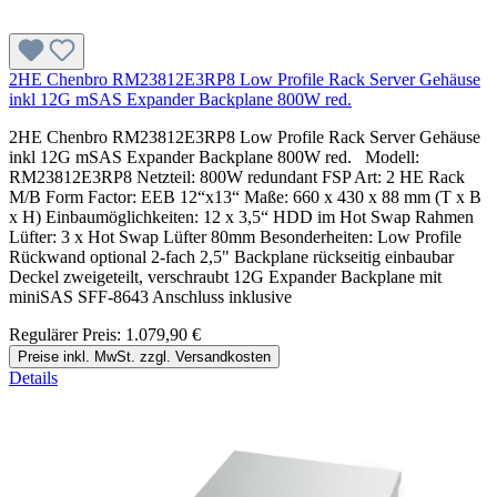
2HE Chenbro RM23812E3RP8 Low Profile Rack Server Gehäuse
inkl 12G mSAS Expander Backplane 800W red.
2HE Chenbro RM23812E3RP8 Low Profile Rack Server Gehäuse
inkl 12G mSAS Expander Backplane 800W red. Modell:
RM23812E3RP8 Netzteil: 800W redundant FSP Art: 2 HE Rack
M/B Form Factor: EEB 12“x13“ Maße: 660 x 430 x 88 mm (T x B
x H) Einbaumöglichkeiten: 12 x 3,5“ HDD im Hot Swap Rahmen
Lüfter: 3 x Hot Swap Lüfter 80mm Besonderheiten: Low Profile
Rückwand optional 2-fach 2,5" Backplane rückseitig einbaubar
Deckel zweigeteilt, verschraubt 12G Expander Backplane mit
miniSAS SFF-8643 Anschluss inklusive
Regulärer Preis:
1.079,90 €
Preise inkl. MwSt. zzgl. Versandkosten
Details