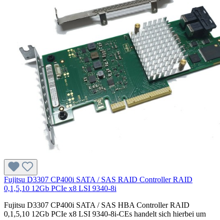
Fujitsu D3307 CP400i SATA / SAS RAID Controller RAID
0,1,5,10 12Gb PCIe x8 LSI 9340-8i
Fujitsu D3307 CP400i SATA / SAS HBA Controller RAID
0,1,5,10 12Gb PCIe x8 LSI 9340-8i-CEs handelt sich hierbei um