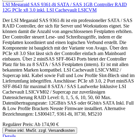
LSI Megaraid SAS 9361-8i SATA / SAS 1GB Controller RAID
12G PCIe x8 3.0 inkl. LSI Cachevault LSICVM
Der LSI Megaraid SAS 9361-8i ist ein professioneller SATA / SAS
RAID Controller, der sich für Server und Workstations eignet. Sie
können damit die Anzahl von angeschlossenen Festplatten erhöhen.
Der Controller steuert Lese- und Schreibzugriffe, indem er die
Festplatten koordiniert und einen logischen Verbund erstellt. Die
Komponente ist baugleich mit der Variante von Avago. Über den
PCIe x8 3.0 Slot lässt sich der Controller einfach am Mainboard
einbauen. Über 2 miniSAS SFF-8643 Ports bietet der Controller
Platz für bis zu 8 SATA / SAS Festplatten (intern). Er ist mit allen
bekannten Marken kompatibel. LSI Cachevault LSICVM02 /
Supercap inkl. Kabel sowie Full und Low Profile Slot-Blech sind im
Lieferumfang inbegriffen. Anschlüsse: PCIe x8 3.0, 2 Port miniSAS
SFF-8643 für maximal 8 SATA / SAS Laufwerke Inklusive LSI
Cachevault LSICVM02 / Supercap zur zuverlässigen
Datensicherung RAID Level: 0, 1, 5, 6, 10, 50, 60 Max.
Datenübertragungsrate: 12GBit/s SAS oder 6Gbit/s SATA Inkl. Full
& Low Profile Brackets Neuste Firmware installiert. Alternative
Bezeichnungen: LSI00417, 9361-8i, H730, M5210
Regulärer Preis:
Ab
174,90 €
Preise inkl. MwSt. zzgl. Versandkosten
Details