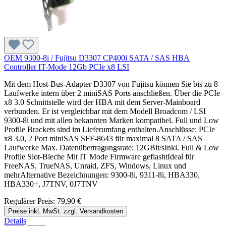
OEM 9300-8i / Fujitsu D3307 CP400i SATA / SAS HBA
Controller IT-Mode 12Gb PCIe x8 LSI
Mit dem Host-Bus-Adapter D3307 von Fujitsu können Sie bis zu 8
Laufwerke intern über 2 miniSAS Ports anschließen. Über die PCIe
x8 3.0 Schnittstelle wird der HBA mit dem Server-Mainboard
verbunden. Er ist vergleichbar mit dem Modell Broadcom / LSI
9300-8i und mit allen bekannten Marken kompatibel. Full und Low
Profile Brackets sind im Lieferumfang enthalten.Anschlüsse: PCIe
x8 3.0, 2 Port miniSAS SFF-8643 für maximal 8 SATA / SAS
Laufwerke Max. Datenübertragungsrate: 12GBit/sInkl. Full & Low
Profile Slot-Bleche Mit IT Mode Firmware geflashtIdeal für
FreeNAS, TrueNAS, Unraid, ZFS, Windows, Linux und
mehrAlternative Bezeichnungen: 9300-8i, 9311-8i, HBA330,
HBA330+, J7TNV, 0J7TNV
Regulärer Preis:
79,90 €
Preise inkl. MwSt. zzgl. Versandkosten
Details