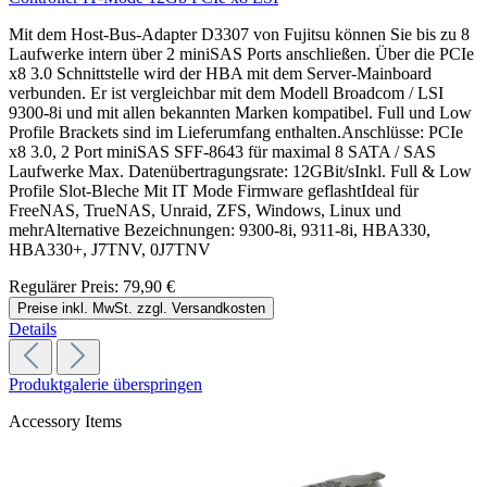
Mit dem Host-Bus-Adapter D3307 von Fujitsu können Sie bis zu 8
Laufwerke intern über 2 miniSAS Ports anschließen. Über die PCIe
x8 3.0 Schnittstelle wird der HBA mit dem Server-Mainboard
verbunden. Er ist vergleichbar mit dem Modell Broadcom / LSI
9300-8i und mit allen bekannten Marken kompatibel. Full und Low
Profile Brackets sind im Lieferumfang enthalten.Anschlüsse: PCIe
x8 3.0, 2 Port miniSAS SFF-8643 für maximal 8 SATA / SAS
Laufwerke Max. Datenübertragungsrate: 12GBit/sInkl. Full & Low
Profile Slot-Bleche Mit IT Mode Firmware geflashtIdeal für
FreeNAS, TrueNAS, Unraid, ZFS, Windows, Linux und
mehrAlternative Bezeichnungen: 9300-8i, 9311-8i, HBA330,
HBA330+, J7TNV, 0J7TNV
Regulärer Preis:
79,90 €
Preise inkl. MwSt. zzgl. Versandkosten
Details
Produktgalerie überspringen
Accessory Items