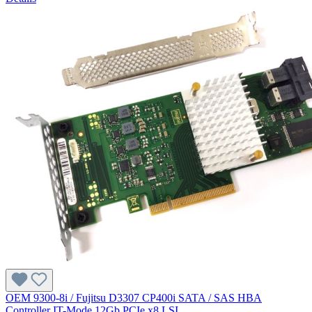
OEM 9300-8i / Fujitsu D3307 CP400i SATA / SAS HBA
Controller IT-Mode 12Gb PCIe x8 LSI