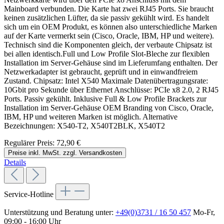
Mainboard verbunden. Die Karte hat zwei RJ45 Ports. Sie braucht
keinen zusätzlichen Lüfter, da sie passiv gekühlt wird. Es handelt
sich um ein OEM Produkt, es können also unterschiedliche Marken
auf der Karte vermerkt sein (Cisco, Oracle, IBM, HP und weitere).
Technisch sind die Komponenten gleich, der verbaute Chipsatz ist
bei allen identisch.Full und Low Profile Slot-Bleche zur flexiblen
Installation im Server-Gehäuse sind im Lieferumfang enthalten. Der
Netzwerkadapter ist gebraucht, geprüft und in einwandfreiem
Zustand. Chipsatz: Intel X540 Maximale Datenübertragungsrate:
10Gbit pro Sekunde über Ethernet Anschlüsse: PCIe x8 2.0, 2 RJ45
Ports. Passiv gekühlt. Inklusive Full & Low Profile Brackets zur
Installation im Server-Gehäuse OEM Branding von Cisco, Oracle,
IBM, HP und weiteren Marken ist möglich. Alternative
Bezeichnungen: X540-T2, X540T2BLK, X540T2
Regulärer Preis:
72,90 €
Preise inkl. MwSt. zzgl. Versandkosten
Details
Service-Hotline
Unterstützung und Beratung unter:
+49(0)3731 / 16 50 457
Mo-Fr,
09:00 - 16:00 Uhr