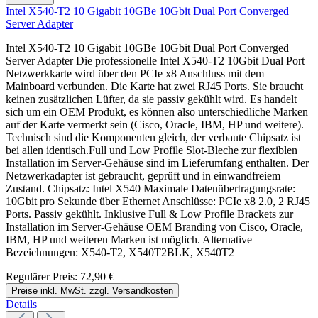
Intel X540-T2 10 Gigabit 10GBe 10Gbit Dual Port Converged
Server Adapter
Intel X540-T2 10 Gigabit 10GBe 10Gbit Dual Port Converged
Server Adapter Die professionelle Intel X540-T2 10Gbit Dual Port
Netzwerkkarte wird über den PCIe x8 Anschluss mit dem
Mainboard verbunden. Die Karte hat zwei RJ45 Ports. Sie braucht
keinen zusätzlichen Lüfter, da sie passiv gekühlt wird. Es handelt
sich um ein OEM Produkt, es können also unterschiedliche Marken
auf der Karte vermerkt sein (Cisco, Oracle, IBM, HP und weitere).
Technisch sind die Komponenten gleich, der verbaute Chipsatz ist
bei allen identisch.Full und Low Profile Slot-Bleche zur flexiblen
Installation im Server-Gehäuse sind im Lieferumfang enthalten. Der
Netzwerkadapter ist gebraucht, geprüft und in einwandfreiem
Zustand. Chipsatz: Intel X540 Maximale Datenübertragungsrate:
10Gbit pro Sekunde über Ethernet Anschlüsse: PCIe x8 2.0, 2 RJ45
Ports. Passiv gekühlt. Inklusive Full & Low Profile Brackets zur
Installation im Server-Gehäuse OEM Branding von Cisco, Oracle,
IBM, HP und weiteren Marken ist möglich. Alternative
Bezeichnungen: X540-T2, X540T2BLK, X540T2
Regulärer Preis:
72,90 €
Preise inkl. MwSt. zzgl. Versandkosten
Details