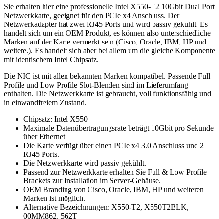
Sie erhalten hier eine professionelle Intel X550-T2 10Gbit Dual Port
Netzwerkkarte, geeignet für den PCIe x4 Anschluss. Der
Netzwerkadapter hat zwei RJ45 Ports und wird passiv gekühlt. Es
handelt sich um ein OEM Produkt, es können also unterschiedliche
Marken auf der Karte vermerkt sein (Cisco, Oracle, IBM, HP und
weitere.). Es handelt sich aber bei allem um die gleiche Komponente
mit identischem Intel Chipsatz.
Die NIC ist mit allen bekannten Marken kompatibel. Passende Full
Profile und Low Profile Slot-Blenden sind im Lieferumfang
enthalten. Die Netzwerkkarte ist gebraucht, voll funktionsfähig und
in einwandfreiem Zustand.
Chipsatz: Intel X550
Maximale Datenübertragungsrate beträgt 10Gbit pro Sekunde
über Ethernet.
Die Karte verfügt über einen PCIe x4 3.0 Anschluss und 2
RJ45 Ports.
Die Netzwerkkarte wird passiv gekühlt.
Passend zur Netzwerkkarte erhalten Sie Full & Low Profile
Brackets zur Installation im Server-Gehäuse.
OEM Branding von Cisco, Oracle, IBM, HP und weiteren
Marken ist möglich.
Alternative Bezeichnungen: X550-T2, X550T2BLK,
00MM862, 562T