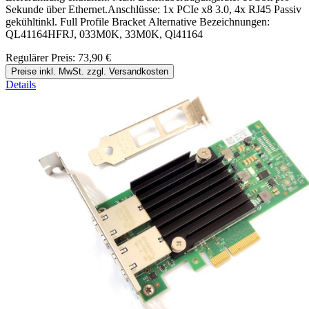
Sekunde über Ethernet.Anschlüsse: 1x PCIe x8 3.0, 4x RJ45 Passiv
gekühltinkl. Full Profile Bracket Alternative Bezeichnungen:
QL41164HFRJ, 033M0K, 33M0K, Ql41164
Regulärer Preis:
73,90 €
Preise inkl. MwSt. zzgl. Versandkosten
Details