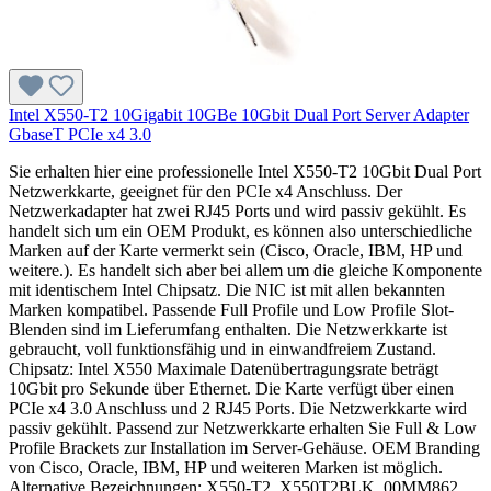
Intel X550-T2 10Gigabit 10GBe 10Gbit Dual Port Server Adapter
GbaseT PCIe x4 3.0
Sie erhalten hier eine professionelle Intel X550-T2 10Gbit Dual Port
Netzwerkkarte, geeignet für den PCIe x4 Anschluss. Der
Netzwerkadapter hat zwei RJ45 Ports und wird passiv gekühlt. Es
handelt sich um ein OEM Produkt, es können also unterschiedliche
Marken auf der Karte vermerkt sein (Cisco, Oracle, IBM, HP und
weitere.). Es handelt sich aber bei allem um die gleiche Komponente
mit identischem Intel Chipsatz. Die NIC ist mit allen bekannten
Marken kompatibel. Passende Full Profile und Low Profile Slot-
Blenden sind im Lieferumfang enthalten. Die Netzwerkkarte ist
gebraucht, voll funktionsfähig und in einwandfreiem Zustand.
Chipsatz: Intel X550 Maximale Datenübertragungsrate beträgt
10Gbit pro Sekunde über Ethernet. Die Karte verfügt über einen
PCIe x4 3.0 Anschluss und 2 RJ45 Ports. Die Netzwerkkarte wird
passiv gekühlt. Passend zur Netzwerkkarte erhalten Sie Full & Low
Profile Brackets zur Installation im Server-Gehäuse. OEM Branding
von Cisco, Oracle, IBM, HP und weiteren Marken ist möglich.
Alternative Bezeichnungen: X550-T2, X550T2BLK, 00MM862