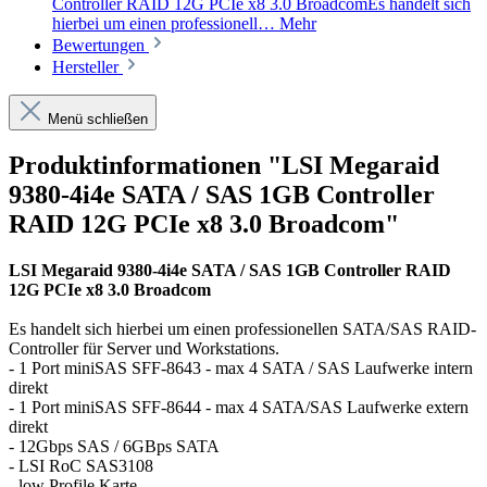
Controller RAID 12G PCIe x8 3.0 BroadcomEs handelt sich
hierbei um einen professionell…
Mehr
Bewertungen
Hersteller
Menü schließen
Produktinformationen "LSI Megaraid
9380-4i4e SATA / SAS 1GB Controller
RAID 12G PCIe x8 3.0 Broadcom"
LSI Megaraid 9380-4i4e SATA / SAS 1GB Controller RAID
12G PCIe x8 3.0 Broadcom
Es handelt sich hierbei um einen professionellen SATA/SAS RAID-
Controller für Server und Workstations.
- 1 Port miniSAS SFF-8643 - max 4 SATA / SAS Laufwerke intern
direkt
- 1 Port miniSAS SFF-8644 - max 4 SATA/SAS Laufwerke extern
direkt
- 12Gbps SAS / 6GBps SATA
- LSI RoC SAS3108
- low Profile Karte