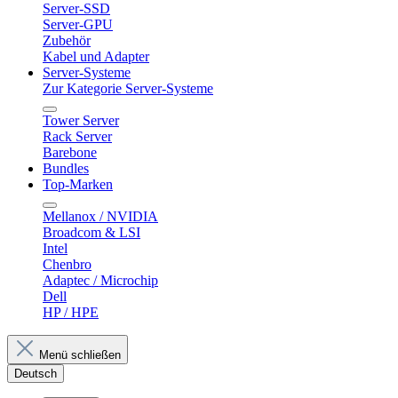
Server-SSD
Server-GPU
Zubehör
Kabel und Adapter
Server-Systeme
Zur Kategorie Server-Systeme
Tower Server
Rack Server
Barebone
Bundles
Top-Marken
Mellanox / NVIDIA
Broadcom & LSI
Intel
Chenbro
Adaptec / Microchip
Dell
HP / HPE
Menü schließen
Deutsch