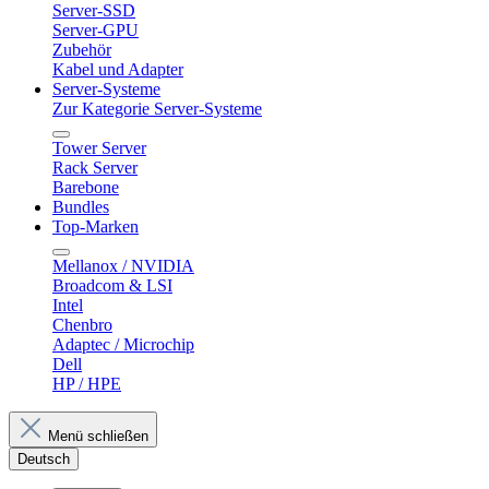
Server-SSD
Server-GPU
Zubehör
Kabel und Adapter
Server-Systeme
Zur Kategorie Server-Systeme
Tower Server
Rack Server
Barebone
Bundles
Top-Marken
Mellanox / NVIDIA
Broadcom & LSI
Intel
Chenbro
Adaptec / Microchip
Dell
HP / HPE
Menü schließen
Deutsch