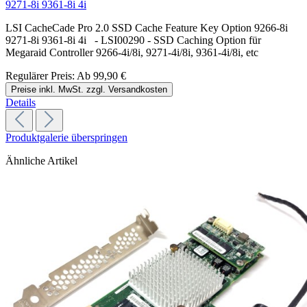
9271-8i 9361-8i 4i
LSI CacheCade Pro 2.0 SSD Cache Feature Key Option 9266-8i
9271-8i 9361-8i 4i - LSI00290 - SSD Caching Option für
Megaraid Controller 9266-4i/8i, 9271-4i/8i, 9361-4i/8i, etc
Regulärer Preis:
Ab
99,90 €
Preise inkl. MwSt. zzgl. Versandkosten
Details
Produktgalerie überspringen
Ähnliche Artikel