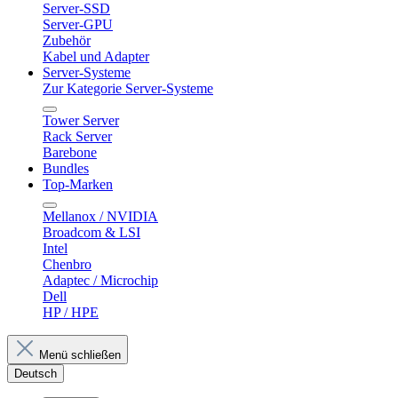
Server-SSD
Server-GPU
Zubehör
Kabel und Adapter
Server-Systeme
Zur Kategorie Server-Systeme
Tower Server
Rack Server
Barebone
Bundles
Top-Marken
Mellanox / NVIDIA
Broadcom & LSI
Intel
Chenbro
Adaptec / Microchip
Dell
HP / HPE
Menü schließen
Deutsch