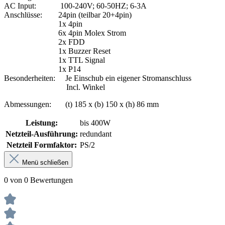
AC Input: 100-240V; 60-50HZ; 6-3A
Anschlüsse: 24pin (teilbar 20+4pin)
1x 4pin
6x 4pin Molex Strom
2x FDD
1x Buzzer Reset
1x TTL Signal
1x P14
Besonderheiten: Je Einschub ein eigener Stromanschluss
Incl. Winkel
Abmessungen: (t) 185 x (b) 150 x (h) 86 mm
Leistung:
bis 400W
Netzteil-Ausführung:
redundant
Netzteil Formfaktor:
PS/2
Menü schließen
0 von 0 Bewertungen