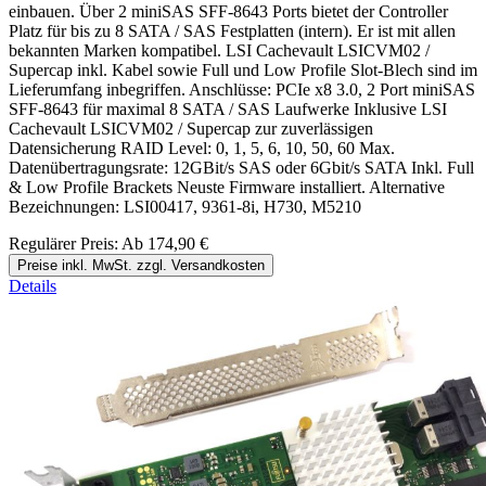
einbauen. Über 2 miniSAS SFF-8643 Ports bietet der Controller
Platz für bis zu 8 SATA / SAS Festplatten (intern). Er ist mit allen
bekannten Marken kompatibel. LSI Cachevault LSICVM02 /
Supercap inkl. Kabel sowie Full und Low Profile Slot-Blech sind im
Lieferumfang inbegriffen. Anschlüsse: PCIe x8 3.0, 2 Port miniSAS
SFF-8643 für maximal 8 SATA / SAS Laufwerke Inklusive LSI
Cachevault LSICVM02 / Supercap zur zuverlässigen
Datensicherung RAID Level: 0, 1, 5, 6, 10, 50, 60 Max.
Datenübertragungsrate: 12GBit/s SAS oder 6Gbit/s SATA Inkl. Full
& Low Profile Brackets Neuste Firmware installiert. Alternative
Bezeichnungen: LSI00417, 9361-8i, H730, M5210
Regulärer Preis:
Ab
174,90 €
Preise inkl. MwSt. zzgl. Versandkosten
Details