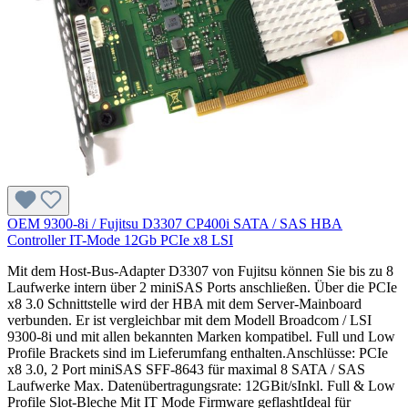
OEM 9300-8i / Fujitsu D3307 CP400i SATA / SAS HBA
Controller IT-Mode 12Gb PCIe x8 LSI
Mit dem Host-Bus-Adapter D3307 von Fujitsu können Sie bis zu 8
Laufwerke intern über 2 miniSAS Ports anschließen. Über die PCIe
x8 3.0 Schnittstelle wird der HBA mit dem Server-Mainboard
verbunden. Er ist vergleichbar mit dem Modell Broadcom / LSI
9300-8i und mit allen bekannten Marken kompatibel. Full und Low
Profile Brackets sind im Lieferumfang enthalten.Anschlüsse: PCIe
x8 3.0, 2 Port miniSAS SFF-8643 für maximal 8 SATA / SAS
Laufwerke Max. Datenübertragungsrate: 12GBit/sInkl. Full & Low
Profile Slot-Bleche Mit IT Mode Firmware geflashtIdeal für