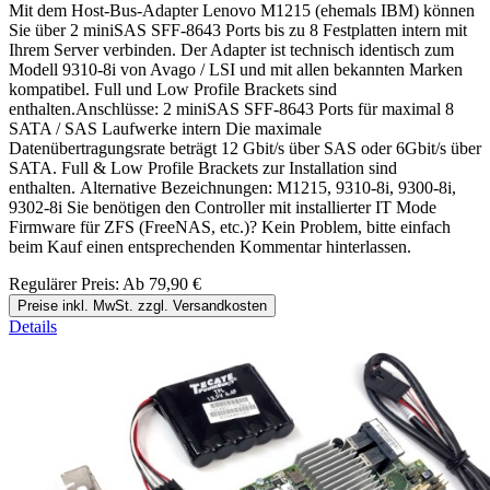
Mit dem Host-Bus-Adapter Lenovo M1215 (ehemals IBM) können
Sie über 2 miniSAS SFF-8643 Ports bis zu 8 Festplatten intern mit
Ihrem Server verbinden. Der Adapter ist technisch identisch zum
Modell 9310-8i von Avago / LSI und mit allen bekannten Marken
kompatibel. Full und Low Profile Brackets sind
enthalten.Anschlüsse: 2 miniSAS SFF-8643 Ports für maximal 8
SATA / SAS Laufwerke intern Die maximale
Datenübertragungsrate beträgt 12 Gbit/s über SAS oder 6Gbit/s über
SATA. Full & Low Profile Brackets zur Installation sind
enthalten. Alternative Bezeichnungen: M1215, 9310-8i, 9300-8i,
9302-8i Sie benötigen den Controller mit installierter IT Mode
Firmware für ZFS (FreeNAS, etc.)? Kein Problem, bitte einfach
beim Kauf einen entsprechenden Kommentar hinterlassen.
Regulärer Preis:
Ab
79,90 €
Preise inkl. MwSt. zzgl. Versandkosten
Details