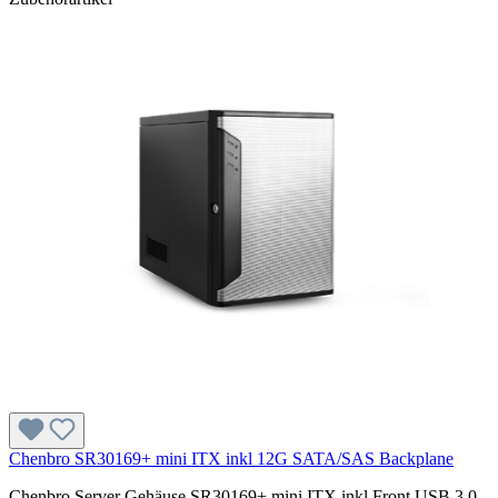
Chenbro SR30169+ mini ITX inkl 12G SATA/SAS Backplane
Chenbro Server Gehäuse SR30169+ mini ITX inkl Front USB 3.0