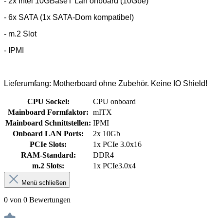
- 2x Intel 10GBaseT Lan onboard (10Gbe)
- 6x SATA (1x SATA-Dom kompatibel)
- m.2 Slot
- IPMI
Lieferumfang: Motherboard ohne Zubehör. Keine IO Shield!
CPU Sockel:
CPU onboard
Mainboard Formfaktor:
mITX
Mainboard Schnittstellen:
IPMI
Onboard LAN Ports:
2x 10Gb
PCIe Slots:
1x PCIe 3.0x16
RAM-Standard:
DDR4
m.2 Slots:
1x PCIe3.0x4
Menü schließen
0 von 0 Bewertungen