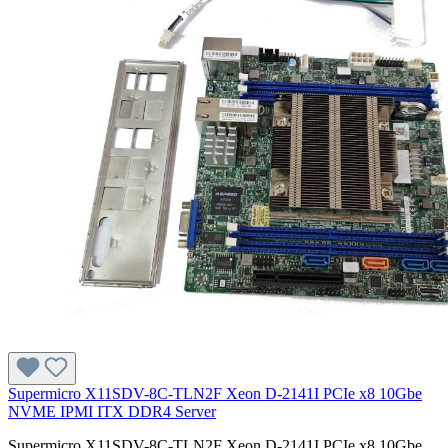
Supermicro X11SDV-8C-TLN2F Xeon D-2141I PCIe x8 10Gbe
NVME IPMI ITX DDR4 Server
Supermicro X11SDV-8C-TLN2F Xeon D-2141I PCIe x8 10Gbe