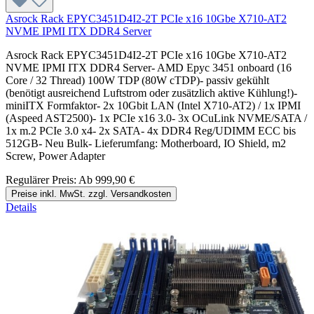
Asrock Rack EPYC3451D4I2-2T PCIe x16 10Gbe X710-AT2
NVME IPMI ITX DDR4 Server
Asrock Rack EPYC3451D4I2-2T PCIe x16 10Gbe X710-AT2
NVME IPMI ITX DDR4 Server- AMD Epyc 3451 onboard (16
Core / 32 Thread) 100W TDP (80W cTDP)- passiv gekühlt
(benötigt ausreichend Luftstrom oder zusätzlich aktive Kühlung!)-
miniITX Formfaktor- 2x 10Gbit LAN (Intel X710-AT2) / 1x IPMI
(Aspeed AST2500)- 1x PCIe x16 3.0- 3x OCuLink NVME/SATA /
1x m.2 PCIe 3.0 x4- 2x SATA- 4x DDR4 Reg/UDIMM ECC bis
512GB- Neu Bulk- Lieferumfang: Motherboard, IO Shield, m2
Screw, Power Adapter
Regulärer Preis:
Ab
999,90 €
Preise inkl. MwSt. zzgl. Versandkosten
Details