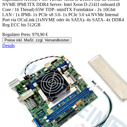
NVME IPMI ITX DDR4 Server- Intel Xeon D-2141I onboard (8
Core / 16 Thread) 65W TDP- miniITX Formfaktor - 2x 10Gbit
LAN / 1x IPMI- 1x PCIe x8 3.0- 1x PCIe 3.0 x4 NVMe Internal
Port via OCuLink (1xNVME oder 4x SATA)- 4x SATA- 4x DDR4
Reg ECC bis 512GB
Regulärer Preis:
979,90 €
Preise inkl. MwSt. zzgl. Versandkosten
Details