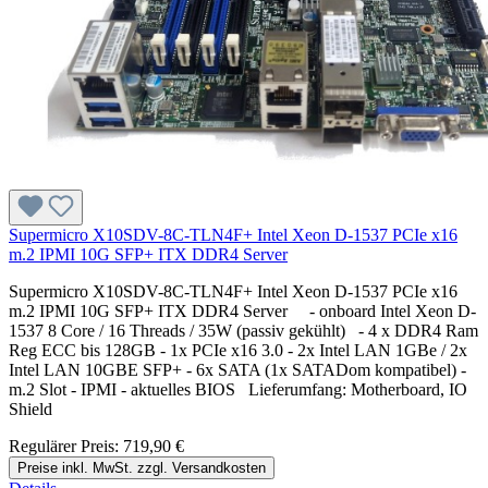
Supermicro X10SDV-8C-TLN4F+ Intel Xeon D-1537 PCIe x16
m.2 IPMI 10G SFP+ ITX DDR4 Server
Supermicro X10SDV-8C-TLN4F+ Intel Xeon D-1537 PCIe x16
m.2 IPMI 10G SFP+ ITX DDR4 Server - onboard Intel Xeon D-
1537 8 Core / 16 Threads / 35W (passiv gekühlt) - 4 x DDR4 Ram
Reg ECC bis 128GB - 1x PCIe x16 3.0 - 2x Intel LAN 1GBe / 2x
Intel LAN 10GBE SFP+ - 6x SATA (1x SATADom kompatibel) -
m.2 Slot - IPMI - aktuelles BIOS Lieferumfang: Motherboard, IO
Shield
Regulärer Preis:
719,90 €
Preise inkl. MwSt. zzgl. Versandkosten