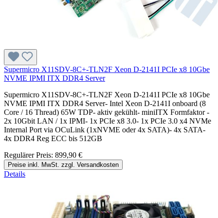
Supermicro X11SDV-8C+-TLN2F Xeon D-2141I PCIe x8 10Gbe
NVME IPMI ITX DDR4 Server
Supermicro X11SDV-8C+-TLN2F Xeon D-2141I PCIe x8 10Gbe
NVME IPMI ITX DDR4 Server- Intel Xeon D-2141I onboard (8
Core / 16 Thread) 65W TDP- aktiv gekühlt- miniITX Formfaktor -
2x 10Gbit LAN / 1x IPMI- 1x PCIe x8 3.0- 1x PCIe 3.0 x4 NVMe
Internal Port via OCuLink (1xNVME oder 4x SATA)- 4x SATA-
4x DDR4 Reg ECC bis 512GB
Regulärer Preis:
899,90 €
Preise inkl. MwSt. zzgl. Versandkosten
Details