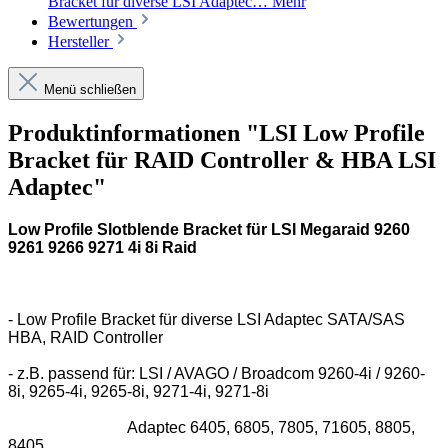
Bracket für diverse LSI Adaptec…
Mehr
Bewertungen
Hersteller
Menü schließen
Produktinformationen "LSI Low Profile
Bracket für RAID Controller & HBA LSI
Adaptec"
Low Profile Slotblende Bracket für LSI Megaraid 9260
9261 9266 9271 4i 8i Raid
- Low Profile Bracket für diverse LSI Adaptec SATA/SAS
HBA, RAID Controller
- z.B. passend für: LSI / AVAGO / Broadcom 9260-4i / 9260-
8i, 9265-4i, 9265-8i, 9271-4i, 9271-8i
Adaptec 6405, 6805, 7805, 71605, 8805,
8405