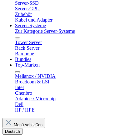
Server-SSD
Server-GPU
Zubehör
Kabel und Adapter
Server-Systeme
Zur Kategorie Server-Systeme
Tower Server
Rack Server
Barebone
Bundles
Top-Marken
Mellanox / NVIDIA
Broadcom & LSI
Intel
Chenbro
Adaptec / Microchip
Dell
HP / HPE
Menü schließen
Deutsch