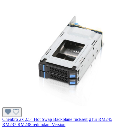
Chenbro 2x 2,5" Hot Swap Backplane rückseitig für RM245
RM237 RM238 redundant Version