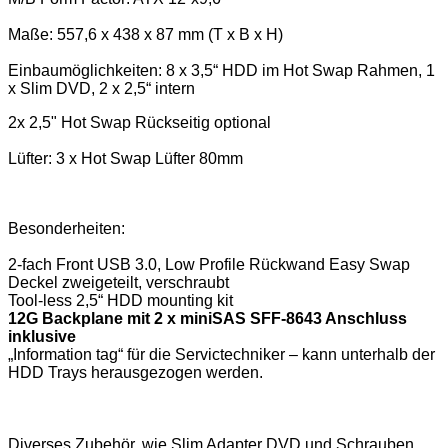
Maße: 557,6 x 438 x 87 mm (T x B x H)
Einbaumöglichkeiten: 8 x 3,5“ HDD im Hot Swap Rahmen, 1
x Slim DVD, 2 x 2,5“ intern
2x 2,5" Hot Swap Rückseitig optional
Lüfter: 3 x Hot Swap Lüfter 80mm
Besonderheiten:
2-fach Front USB 3.0, Low Profile Rückwand Easy Swap
Deckel zweigeteilt, verschraubt
Tool-less 2,5“ HDD mounting kit
12G Backplane mit 2 x miniSAS SFF-8643 Anschluss
inklusive
„Information tag“ für die Servictechniker – kann unterhalb der
HDD Trays herausgezogen werden.
Diverses Zubehör, wie Slim Adapter DVD und Schrauben