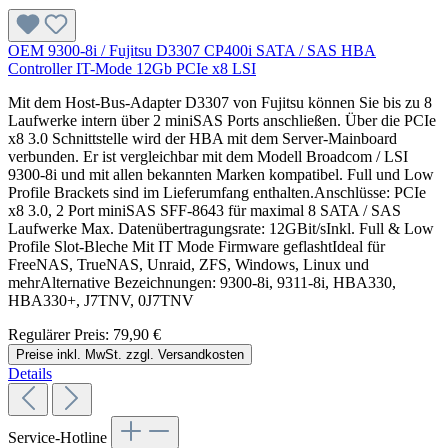
OEM 9300-8i / Fujitsu D3307 CP400i SATA / SAS HBA
Controller IT-Mode 12Gb PCIe x8 LSI
Mit dem Host-Bus-Adapter D3307 von Fujitsu können Sie bis zu 8
Laufwerke intern über 2 miniSAS Ports anschließen. Über die PCIe
x8 3.0 Schnittstelle wird der HBA mit dem Server-Mainboard
verbunden. Er ist vergleichbar mit dem Modell Broadcom / LSI
9300-8i und mit allen bekannten Marken kompatibel. Full und Low
Profile Brackets sind im Lieferumfang enthalten.Anschlüsse: PCIe
x8 3.0, 2 Port miniSAS SFF-8643 für maximal 8 SATA / SAS
Laufwerke Max. Datenübertragungsrate: 12GBit/sInkl. Full & Low
Profile Slot-Bleche Mit IT Mode Firmware geflashtIdeal für
FreeNAS, TrueNAS, Unraid, ZFS, Windows, Linux und
mehrAlternative Bezeichnungen: 9300-8i, 9311-8i, HBA330,
HBA330+, J7TNV, 0J7TNV
Regulärer Preis:
79,90 €
Preise inkl. MwSt. zzgl. Versandkosten
Details
Service-Hotline