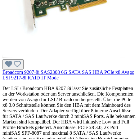
Broadcom 9207-8i SAS2308 6G SATA SAS HBA PCIe x8 Avago
LSI 9217-8i RAID IT Mode
Der LSI / Broadcom HBA 9207-8i lässt Sie zusätzliche Festplatten
an der Workstation oder am Server anschließen. Die Komponenten
werden von Avago für LSI / Broadcom hergestellt. Über die PCIe
x8 3.0 Schnittstelle können Sie den HBA mit dem Mainboard des
Servers verbinden. Der Adapter verfügt über 8 interne Anschlüsse
für SATA / SAS Laufwerke durch 2 miniSAS Ports. Alle bekannten
Marken sind kompatibel. Der HBA wird inklusive Low und Full
Profile Brackets geliefert. Anschlüsse: PCIe x8 3.0, 2x Port
miniSAS SFF-8087 und maximal 8 SATA / SAS Laufwerke
(weitere sind per Expander möglich) Alternative Bezeichnungen: