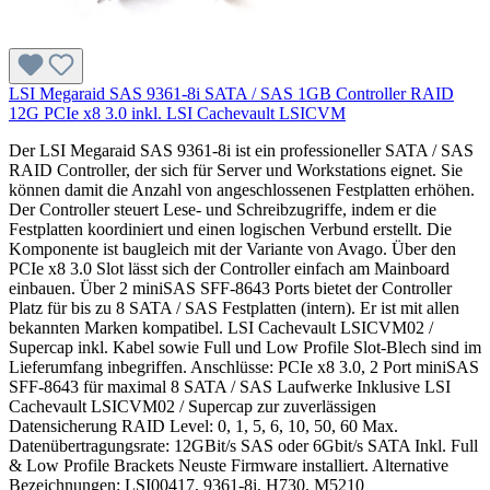
LSI Megaraid SAS 9361-8i SATA / SAS 1GB Controller RAID
12G PCIe x8 3.0 inkl. LSI Cachevault LSICVM
Der LSI Megaraid SAS 9361-8i ist ein professioneller SATA / SAS
RAID Controller, der sich für Server und Workstations eignet. Sie
können damit die Anzahl von angeschlossenen Festplatten erhöhen.
Der Controller steuert Lese- und Schreibzugriffe, indem er die
Festplatten koordiniert und einen logischen Verbund erstellt. Die
Komponente ist baugleich mit der Variante von Avago. Über den
PCIe x8 3.0 Slot lässt sich der Controller einfach am Mainboard
einbauen. Über 2 miniSAS SFF-8643 Ports bietet der Controller
Platz für bis zu 8 SATA / SAS Festplatten (intern). Er ist mit allen
bekannten Marken kompatibel. LSI Cachevault LSICVM02 /
Supercap inkl. Kabel sowie Full und Low Profile Slot-Blech sind im
Lieferumfang inbegriffen. Anschlüsse: PCIe x8 3.0, 2 Port miniSAS
SFF-8643 für maximal 8 SATA / SAS Laufwerke Inklusive LSI
Cachevault LSICVM02 / Supercap zur zuverlässigen
Datensicherung RAID Level: 0, 1, 5, 6, 10, 50, 60 Max.
Datenübertragungsrate: 12GBit/s SAS oder 6Gbit/s SATA Inkl. Full
& Low Profile Brackets Neuste Firmware installiert. Alternative
Bezeichnungen: LSI00417, 9361-8i, H730, M5210