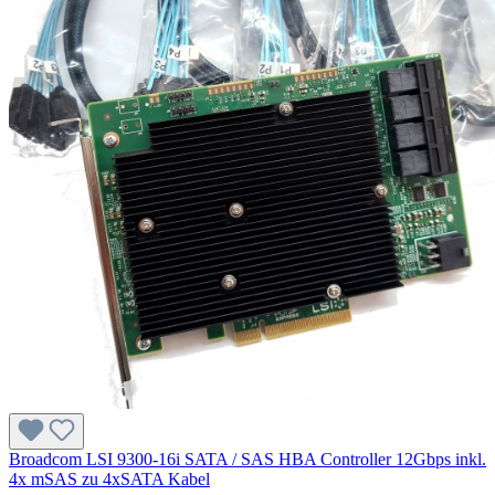
Broadcom LSI 9300-16i SATA / SAS HBA Controller 12Gbps inkl.
4x mSAS zu 4xSATA Kabel