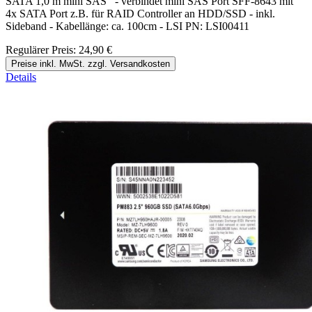
SATA 1,0 m mini SAS - verbindet mini SAS Port SFF-8643 mit
4x SATA Port z.B. für RAID Controller an HDD/SSD - inkl.
Sideband - Kabellänge: ca. 100cm - LSI PN: LSI00411
Regulärer Preis:
24,90 €
Preise inkl. MwSt. zzgl. Versandkosten
Details