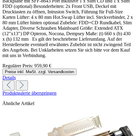
Backplane mit SFF-8643 Port inklusive 1 x Slim CD und 1 x Slim
FDD (optional) Besonderheiten: 2x Front USB, Deckel mit
Drucktasten zu öffnen, Intrusion Switch, Führung für Full-Size
Karten Lüfter: 4 x 80 mm Hot.Swap Lüfter incl. Steckverbinder, 2 x
80 mm Lüfter hinten optional Zubehör: FDD+CD Rundkabel, Slim
Adapter, Diverse Schrauben Mainboard Größe: Extended ATX
(12"x13") DP Opteron, Nocona, Dempsey Maße: (t) 660 x (b) 430
x (h) 132 mm Es gilt der beschriebene Lieferumfang. Auf der
Herstellerseite eventuell erwähntes Zubehör ist nicht zwingend Teil
des Angebots. Bei Unklarheiten setzen Sie sich bitte vor dem Kauf
mit uns in Verbindung.
Regulärer Preis:
959,90 €
Preise inkl. MwSt. zzgl. Versandkosten
Details
Produktgalerie überspringen
Ähnliche Artikel