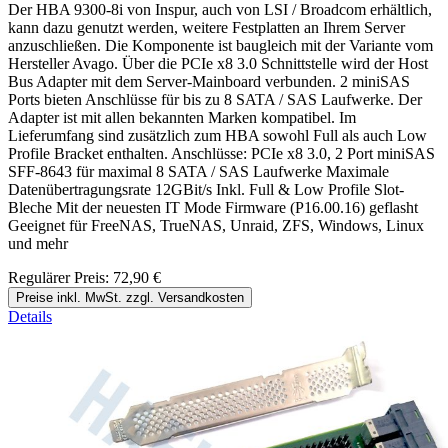
Der HBA 9300-8i von Inspur, auch von LSI / Broadcom erhältlich,
kann dazu genutzt werden, weitere Festplatten an Ihrem Server
anzuschließen. Die Komponente ist baugleich mit der Variante vom
Hersteller Avago. Über die PCIe x8 3.0 Schnittstelle wird der Host
Bus Adapter mit dem Server-Mainboard verbunden. 2 miniSAS
Ports bieten Anschlüsse für bis zu 8 SATA / SAS Laufwerke. Der
Adapter ist mit allen bekannten Marken kompatibel. Im
Lieferumfang sind zusätzlich zum HBA sowohl Full als auch Low
Profile Bracket enthalten. Anschlüsse: PCIe x8 3.0, 2 Port miniSAS
SFF-8643 für maximal 8 SATA / SAS Laufwerke Maximale
Datenübertragungsrate 12GBit/s Inkl. Full & Low Profile Slot-
Bleche Mit der neuesten IT Mode Firmware (P16.00.16) geflasht
Geeignet für FreeNAS, TrueNAS, Unraid, ZFS, Windows, Linux
und mehr
Regulärer Preis:
72,90 €
Preise inkl. MwSt. zzgl. Versandkosten
Details