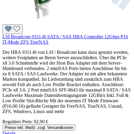
LSI Broadcom 9311-8i SATA / SAS HBA Controller 12Gbps P16
IT-Mode ZFS TrueNAS
Der HBA 9311-8i von LSI / Broadcom kann dazu genutzt werden,
weitere Festplatten an Ihrem Server anzuschließen. Über die PCIe
x8 3.0 Schnittstelle wird der Host Bus Adapter mit dem Server-
Mainboard verbunden. 2 miniSAS Ports bieten Anschlüsse für bis
zu 8 SATA / SAS Laufwerke. Der Adapter ist mit allen bekannten
Marken kompatibel. Im Lieferumfang sind zusätzlich zum HBA
sowohl Full als auch Low Profile Bracket enthalten. Anschlüsse:
PCIe x8 3.0, 2 Port miniSAS SFF-8643 für maximal 8 SATA / SAS
Laufwerke Maximale Datenübertragungsrate 12GBit/s Inkl. Full &
Low Profile Slot-Bleche Mit der neuesten IT Mode Firmware
(P16.00.16) geflasht Geeignet für FreeNAS, TrueNAS, Unraid,
ZFS, Windows, Linux und mehr
Regulärer Preis:
92,90 €
Preise inkl. MwSt. zzgl. Versandkosten
Details