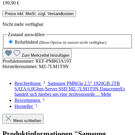
199,90 €
Preise inkl. MwSt. zzgl. Versandkosten
Nicht mehr verfügbar
Zustand
auswählen
Refurbished
(Diese Option ist zurzeit nicht verfügbar.)
Zum Merkzettel hinzufügen
Produktnummer:
REF-PM863A19T
Herstellernummer:
MZ-7LM1T9N
Beschreibung
Samsung PM863a 2.5" 1920GB 2TB
SATA 6.0Gbps Server SSD MZ-7LM1T9N DatacenterEs
handelt sich hierbei um eine professionelle…
Mehr
Bewertungen
Hersteller
Menü schließen
Produktinformationen "Samsung