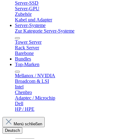
Server-SSD
Server-GPU
Zubehör
Kabel und Adapter
Server-Systeme
Zur Kategorie Server-Systeme
Tower Server
Rack Server
Barebone
Bundles
Top-Marken
Mellanox / NVIDIA
Broadcom & LSI
Intel
Chenbro
Adaptec / Microchip
Dell
HP / HPE
Menü schließen
Deutsch