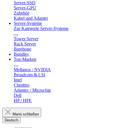
Server-SSD
Server-GPU
Zubehör
Kabel und Adapter
Server-Systeme
Zur Kategorie Server-Systeme
Tower Server
Rack Server
Barebone
Bundles
Top-Marken
Mellanox / NVIDIA
Broadcom & LSI
Intel
Chenbro
Adaptec / Microchip
Dell
HP / HPE
Menü schließen
Deutsch