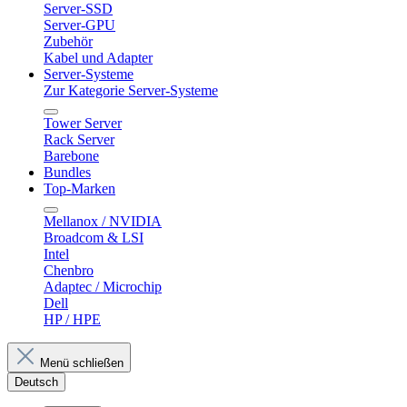
Server-SSD
Server-GPU
Zubehör
Kabel und Adapter
Server-Systeme
Zur Kategorie Server-Systeme
Tower Server
Rack Server
Barebone
Bundles
Top-Marken
Mellanox / NVIDIA
Broadcom & LSI
Intel
Chenbro
Adaptec / Microchip
Dell
HP / HPE
Menü schließen
Deutsch