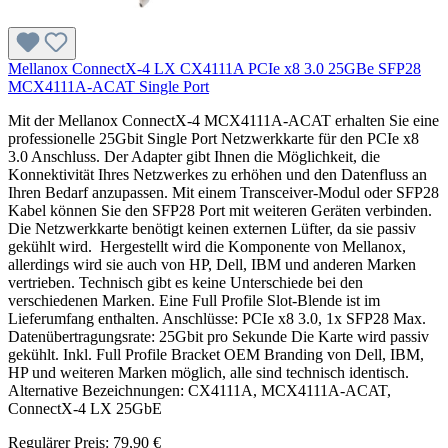
Mellanox ConnectX-4 LX CX4111A PCIe x8 3.0 25GBe SFP28
MCX4111A-ACAT Single Port
Mit der Mellanox ConnectX-4 MCX4111A-ACAT erhalten Sie eine
professionelle 25Gbit Single Port Netzwerkkarte für den PCIe x8
3.0 Anschluss. Der Adapter gibt Ihnen die Möglichkeit, die
Konnektivität Ihres Netzwerkes zu erhöhen und den Datenfluss an
Ihren Bedarf anzupassen. Mit einem Transceiver-Modul oder SFP28
Kabel können Sie den SFP28 Port mit weiteren Geräten verbinden.
Die Netzwerkkarte benötigt keinen externen Lüfter, da sie passiv
gekühlt wird. Hergestellt wird die Komponente von Mellanox,
allerdings wird sie auch von HP, Dell, IBM und anderen Marken
vertrieben. Technisch gibt es keine Unterschiede bei den
verschiedenen Marken. Eine Full Profile Slot-Blende ist im
Lieferumfang enthalten. Anschlüsse: PCIe x8 3.0, 1x SFP28 Max.
Datenübertragungsrate: 25Gbit pro Sekunde Die Karte wird passiv
gekühlt. Inkl. Full Profile Bracket OEM Branding von Dell, IBM,
HP und weiteren Marken möglich, alle sind technisch identisch.
Alternative Bezeichnungen: CX4111A, MCX4111A-ACAT,
ConnectX-4 LX 25GbE
Regulärer Preis:
79,90 €