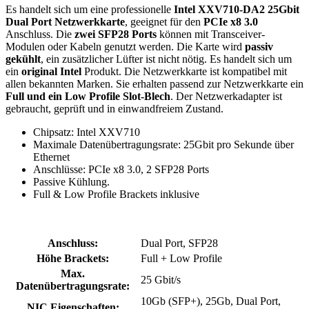
Es handelt sich um eine professionelle
Intel XXV710-DA2 25Gbit
Dual Port Netzwerkkarte
, geeignet für den
PCIe x8 3.0
Anschluss. Die
zwei SFP28 Ports
können mit Transceiver-
Modulen oder Kabeln genutzt werden. Die Karte wird
passiv
gekühlt
, ein zusätzlicher Lüfter ist nicht nötig. Es handelt sich um
ein
original Intel
Produkt. Die Netzwerkkarte ist kompatibel mit
allen bekannten Marken. Sie erhalten passend zur Netzwerkkarte ein
Full und ein Low Profile Slot-Blech
. Der Netzwerkadapter ist
gebraucht, geprüft und in einwandfreiem Zustand.
Chipsatz: Intel XXV710
Maximale Datenübertragungsrate: 25Gbit pro Sekunde über
Ethernet
Anschlüsse: PCIe x8 3.0, 2 SFP28 Ports
Passive Kühlung.
Full & Low Profile Brackets inklusive
Anschluss:
Dual Port, SFP28
Höhe Brackets:
Full + Low Profile
Max.
25 Gbit/s
Datenübertragungsrate:
10Gb (SFP+), 25Gb, Dual Port,
NIC Eigenschaften: