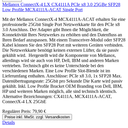
Mellanox ConnectX-4 LX CX4111A PCIe x8 3.0 25GBe SFP28
Low Profile MCX4111A-ACAT Single Port
Mit der Mellanox ConnectX-4 MCX4111A-ACAT erhalten Sie eine
professionelle 25Gbit Single Port Netzwerkkarte für den PCIe x8
3.0 Anschluss. Der Adapter gibt Ihnen die Möglichkeit, die
Konnektivität Ihres Netzwerkes zu erhöhen und den Datenfluss an
Ihren Bedarf anzupassen. Mit einem Transceiver-Modul oder SFP28
Kabel können Sie den SFP28 Port mit weiteren Geräten verbinden.
Die Netzwerkkarte benötigt keinen externen Lüfter, da sie passiv
gekühlt wird. Hergestellt wird die Komponente von Mellanox,
allerdings wird sie auch von HP, Dell, IBM und anderen Marken
vertrieben. Technisch gibt es keine Unterschiede bei den
verschiedenen Marken. Eine Low Profile Slot-Blende ist im
Lieferumfang enthalten. Anschlüsse: PCIe x8 3.0, 1x SFP28 Max.
Datenübertragungsrate: 25Gbit pro Sekunde Die Karte wird passiv
gekühlt. Inkl. Low Profile Bracket OEM Branding von Dell, IBM,
HP und weiteren Marken möglich, alle sind technisch identisch.
Alternative Bezeichnungen: CX4111A, MCX4111A-ACAT,
ConnectX-4 LX 25GbE
Regulärer Preis:
79,90 €
Preise inkl. MwSt. zzgl. Versandkosten
Details