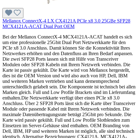
Mellanox ConnectX-4 LX CX4121A PCIe x8 3.0 25GBe SFP28
MCX4121A-ACAT Dual Port OEM
Bei der Mellanox ConnectX-4 MCX4121A-ACAT handelt es sich
um eine professionelle 25Gbit Dual Port Netzwerkkarte für den
PCIe x8 3.0 Anschluss. Damit können Sie die Konnektivität Ihres
Netzwerkes erhöhen und den Datenfluss an Ihren Bedarf anpassen.
Die zwei SFP28 Ports lassen sich mit Hilfe von Transceiver
Modulen oder SFP28 Kabeln mit Ihrem Netzwerk verbinden. Die
Karte ist passiv gekühlt. Die Karte wird von Mellanox hergestellt,
dies ist die OEM Version und wird also auch von HP, Dell, IBM
und weiteren Marken vertrieben und kann dementsprechend
unterschiedlich gelabelt sein. Die Komponente ist technisch bei allen
Marken gleich. Full und Low Profile Brackets sind im Lieferumfang
enthalten.Die Netzwerkkarte verfügt über einen PCIe x8 3.0
Anschluss. Über 2 SFP28 Ports lässt sich die Karte über Transceiver
Module oder passende Kabel mit Ihrem Netzwerk verbinden. Die
maximale Datenübertragungsrate beträgt 25Gbit pro Sekunde. Die
Karte wird passiv gekühlt. Full und Low Profile Slotblenden zum
Einsetzen im Server-Gehäuse sind enthalten. OEM Branding von
Dell, IBM, HP und weiteren Marken ist möglich, alle sind technisch
identisch. Alternative Bezeichnungen: CX4121A, MCX4121A-