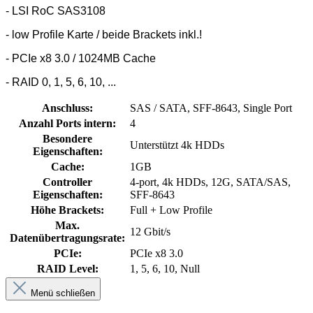
- LSI RoC SAS3108
- low Profile Karte / beide Brackets inkl.!
- PCIe x8 3.0 / 1024MB Cache
- RAID 0, 1, 5, 6, 10, ...
Anschluss:
SAS / SATA, SFF-8643, Single Port
Anzahl Ports intern:
4
Besondere
Unterstützt 4k HDDs
Eigenschaften:
Cache:
1GB
Controller
4-port, 4k HDDs, 12G, SATA/SAS,
Eigenschaften:
SFF-8643
Höhe Brackets:
Full + Low Profile
Max.
12 Gbit/s
Datenübertragungsrate:
PCIe:
PCIe x8 3.0
RAID Level:
1, 5, 6, 10, Null
Menü schließen