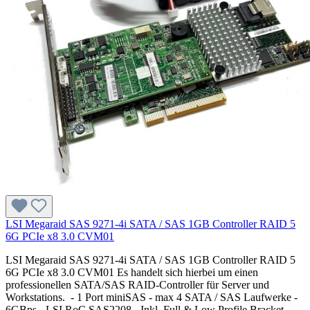
LSI Megaraid SAS 9271-4i SATA / SAS 1GB Controller RAID 5
6G PCIe x8 3.0 CVM01
LSI Megaraid SAS 9271-4i SATA / SAS 1GB Controller RAID 5
6G PCIe x8 3.0 CVM01 Es handelt sich hierbei um einen
professionellen SATA/SAS RAID-Controller für Server und
Workstations. - 1 Port miniSAS - max 4 SATA / SAS Laufwerke -
6GBps - LSI RoC SAS2208 - Inkl. Full & Low Profile Bracket -