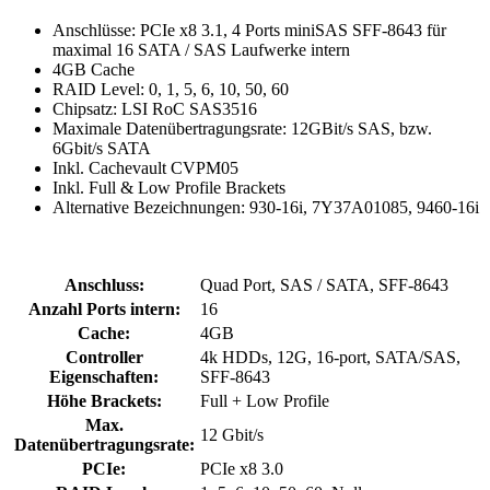
Anschlüsse: PCIe x8 3.1, 4 Ports miniSAS SFF-8643 für
maximal 16 SATA / SAS Laufwerke intern
4GB Cache
RAID Level: 0, 1, 5, 6, 10, 50, 60
Chipsatz: LSI RoC SAS3516
Maximale Datenübertragungsrate: 12GBit/s SAS, bzw.
6Gbit/s SATA
Inkl. Cachevault CVPM05
Inkl. Full & Low Profile Brackets
Alternative Bezeichnungen: 930-16i, 7Y37A01085, 9460-16i
Anschluss:
Quad Port, SAS / SATA, SFF-8643
Anzahl Ports intern:
16
Cache:
4GB
Controller
4k HDDs, 12G, 16-port, SATA/SAS,
Eigenschaften:
SFF-8643
Höhe Brackets:
Full + Low Profile
Max.
12 Gbit/s
Datenübertragungsrate:
PCIe:
PCIe x8 3.0