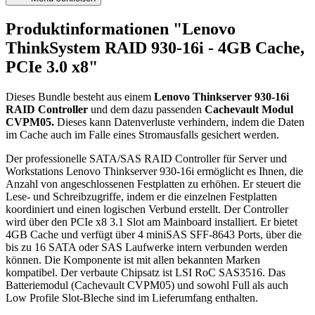
Produktinformationen "Lenovo
ThinkSystem RAID 930-16i - 4GB Cache,
PCIe 3.0 x8"
Dieses Bundle besteht aus einem
Lenovo Thinkserver 930-16i
RAID Controller
und dem dazu passenden
Cachevault Modul
CVPM05.
Dieses kann Datenverluste verhindern, indem die Daten
im Cache auch im Falle eines Stromausfalls gesichert werden.
Der professionelle SATA/SAS RAID Controller für Server und
Workstations Lenovo Thinkserver 930-16i ermöglicht es Ihnen, die
Anzahl von angeschlossenen Festplatten zu erhöhen. Er steuert die
Lese- und Schreibzugriffe, indem er die einzelnen Festplatten
koordiniert und einen logischen Verbund erstellt. Der Controller
wird über den PCIe x8 3.1 Slot am Mainboard installiert. Er bietet
4GB Cache und verfügt über 4 miniSAS SFF-8643 Ports, über die
bis zu 16 SATA oder SAS Laufwerke intern verbunden werden
können. Die Komponente ist mit allen bekannten Marken
kompatibel. Der verbaute Chipsatz ist LSI RoC SAS3516. Das
Batteriemodul (Cachevault CVPM05) und sowohl Full als auch
Low Profile Slot-Bleche sind im Lieferumfang enthalten.