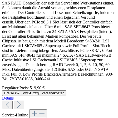
SAS RAID Controller, der sich für Server und Workstations eignet.
Sie können damit die Anzahl von angeschlossenen Festplatten
erhöhen. Der Controller steuert Lese- und Schreibzugriffe, indem er
die Festplatten koordiniert und einen logischen Verbund
erstellt. Über den PCIe x8 3.1 Slot lässt sich der Controller einfach
am Mainboard einbauen. Über 6 miniSAS SFF-8643 Ports bietet
der Controller Platz für bis zu 24 SATA / SAS Festplatten (intern).
Er ist mit allen bekannten Marken kompatibel. Der verbaute
Chipsatz ist baugleich mit dem Modell Broadcom 9460-24i. LSI
Cachevault LSICVM05 / Supercap sowie Full Profile Slot-Blech
sind im Lieferumfang inbegriffen. Anschlüsse: PCIe x8 3.1, 6 Port
miniSAS SFF-8643 für maximal 24 SATA / SAS Laufwerke4GB
Cache Inklusive LSI Cachevault LSICVM05 / Supercap zur
zuverlässigen Datensicherung RAID Level: 0, 1, 5, 6, 10, 50, 60
Max. Datenübertragungsrate: 12GBit/s SAS oder 6Gbit/s SATA
Inkl. Full & Low Profile BracketsAlternative Bezeichnungen: 930-
24i, 7Y37A01086, 9460-24i
Regulärer Preis:
519,90 €
Preise inkl. MwSt. zzgl. Versandkosten
Details
Service-Hotline