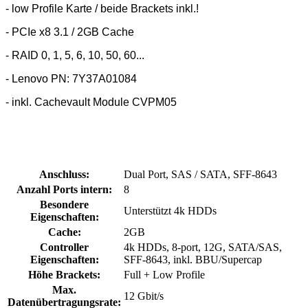
- low Profile Karte / beide Brackets inkl.!
- PCIe x8 3.1 / 2GB Cache
- RAID 0, 1, 5, 6, 10, 50, 60...
- Lenovo PN: 7Y37A01084
- inkl. Cachevault Module CVPM05
Anschluss:
Dual Port, SAS / SATA, SFF-8643
Anzahl Ports intern:
8
Besondere
Unterstützt 4k HDDs
Eigenschaften:
Cache:
2GB
Controller
4k HDDs, 8-port, 12G, SATA/SAS,
Eigenschaften:
SFF-8643, inkl. BBU/Supercap
Höhe Brackets:
Full + Low Profile
Max.
12 Gbit/s
Datenübertragungsrate: