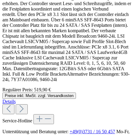
erhöhen. Der Controller steuert Lese- und Schreibzugriffe, indem er
die Festplatten koordiniert und einen logischen Verbund
erstellt. Über den PCIe x8 3.1 Slot lässt sich der Controller einfach
am Mainboard einbauen. Über 6 miniSAS SFF-8643 Ports bietet
der Controller Platz für bis zu 24 SATA / SAS Festplatten (intern).
Er ist mit allen bekannten Marken kompatibel. Der verbaute
Chipsatz ist baugleich mit dem Modell Broadcom 9460-24i. LSI
Cachevault LSICVM05 / Supercap sowie Full Profile Slot-Blech
sind im Lieferumfang inbegriffen. Anschlüsse: PCIe x8 3.1, 6 Port
miniSAS SFF-8643 für maximal 24 SATA / SAS Laufwerke4GB
Cache Inklusive LSI Cachevault LSICVM05 / Supercap zur
zuverlässigen Datensicherung RAID Level: 0, 1, 5, 6, 10, 50, 60
Max. Datenübertragungsrate: 12GBit/s SAS oder 6Gbit/s SATA
Inkl. Full & Low Profile BracketsAlternative Bezeichnungen: 930-
24i, 7Y37A01086, 9460-24i
Regulärer Preis:
519,90 €
Preise inkl. MwSt. zzgl. Versandkosten
Details
Service-Hotline
Unterstützung und Beratung unter:
+49(0)3731 / 16 50 457
Mo-Fr,