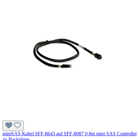
miniSAS Kabel SFF-8643 auf SFF-8087 0,8m mini SAS Controller
zu Backplane