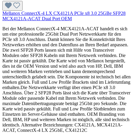
Mellanox ConnectX-4 LX CX4121A PCIe x8 3.0 25GBe SFP28
MCX4121A-ACAT Dual Port OEM
Bei der Mellanox ConnectX-4 MCX4121A-ACAT handelt es sich
um eine professionelle 25Gbit Dual Port Netzwerkkarte für den
PCIe x8 3.0 Anschluss. Damit können Sie die Konnektivität Ihres
Netzwerkes erhöhen und den Datenfluss an Ihren Bedarf anpassen.
Die zwei SFP28 Ports lassen sich mit Hilfe von Transceiver
Modulen oder SFP28 Kabeln mit Ihrem Netzwerk verbinden. Die
Karte ist passiv gekühlt. Die Karte wird von Mellanox hergestellt,
dies ist die OEM Version und wird also auch von HP, Dell, IBM
und weiteren Marken vertrieben und kann dementsprechend
unterschiedlich gelabelt sein. Die Komponente ist technisch bei allen
Marken gleich. Full und Low Profile Brackets sind im Lieferumfang
enthalten.Die Netzwerkkarte verfügt über einen PCIe x8 3.0
Anschluss. Über 2 SFP28 Ports lässt sich die Karte über Transceiver
Module oder passende Kabel mit Ihrem Netzwerk verbinden. Die
maximale Datenübertragungsrate beträgt 25Gbit pro Sekunde. Die
Karte wird passiv gekühlt. Full und Low Profile Slotblenden zum
Einsetzen im Server-Gehäuse sind enthalten. OEM Branding von
Dell, IBM, HP und weiteren Marken ist möglich, alle sind technisch
identisch. Alternative Bezeichnungen: CX4121A, MCX4121A-
ACAT, ConnectX-4 LX 25GbE, CX41212C