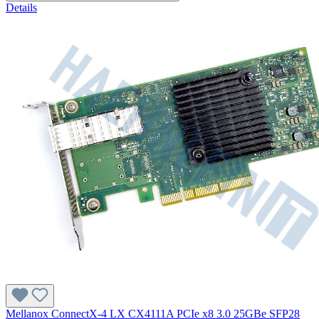
Details
Mellanox ConnectX-4 LX CX4111A PCIe x8 3.0 25GBe SFP28