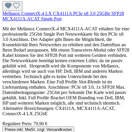
Mellanox ConnectX-4 LX CX4111A PCIe x8 3.0 25GBe SFP28
MCX4111A-ACAT Single Port
Mit der Mellanox ConnectX-4 MCX4111A-ACAT erhalten Sie eine
professionelle 25Gbit Single Port Netzwerkkarte für den PCIe x8
3.0 Anschluss. Der Adapter gibt Ihnen die Möglichkeit, die
Konnektivität Ihres Netzwerkes zu erhöhen und den Datenfluss an
Ihren Bedarf anzupassen. Mit einem Transceiver-Modul oder SFP28
Kabel können Sie den SFP28 Port mit weiteren Geräten verbinden.
Die Netzwerkkarte benötigt keinen externen Lüfter, da sie passiv
gekühlt wird. Hergestellt wird die Komponente von Mellanox,
allerdings wird sie auch von HP, Dell, IBM und anderen Marken
vertrieben. Technisch gibt es keine Unterschiede bei den
verschiedenen Marken. Eine Full Profile Slot-Blende ist im
Lieferumfang enthalten. Anschlüsse: PCIe x8 3.0, 1x SFP28 Max.
Datenübertragungsrate: 25Gbit pro Sekunde Die Karte wird passiv
gekühlt. Inkl. Full Profile Bracket OEM Branding von Dell, IBM,
HP und weiteren Marken möglich, alle sind technisch identisch.
Alternative Bezeichnungen: CX4111A, MCX4111A-ACAT,
ConnectX-4 LX 25GbE
Regulärer Preis:
79,90 €
Preise inkl. MwSt. zzgl. Versandkosten