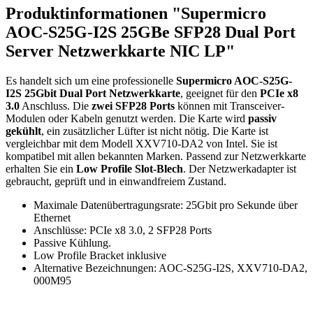
Produktinformationen "Supermicro
AOC-S25G-I2S 25GBe SFP28 Dual Port
Server Netzwerkkarte NIC LP"
Es handelt sich um eine professionelle
Supermicro AOC-S25G-
I2S
25Gbit Dual Port Netzwerkkarte
, geeignet für den
PCIe x8
3.0
Anschluss. Die
zwei SFP28 Ports
können mit Transceiver-
Modulen oder Kabeln genutzt werden. Die Karte wird
passiv
gekühlt
, ein zusätzlicher Lüfter ist nicht nötig. Die Karte ist
vergleichbar mit dem Modell XXV710-DA2 von Intel. Sie ist
kompatibel mit allen bekannten Marken. Passend zur Netzwerkkarte
erhalten Sie ein
Low Profile Slot-Blech
. Der Netzwerkadapter ist
gebraucht, geprüft und in einwandfreiem Zustand.
Maximale Datenübertragungsrate: 25Gbit pro Sekunde über
Ethernet
Anschlüsse: PCIe x8 3.0, 2 SFP28 Ports
Passive Kühlung.
Low Profile Bracket inklusive
Alternative Bezeichnungen: AOC-S25G-I2S, XXV710-DA2,
000M95