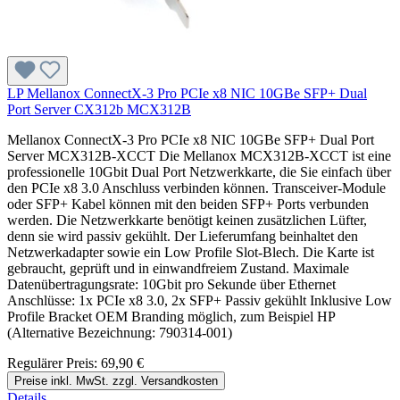
LP Mellanox ConnectX-3 Pro PCIe x8 NIC 10GBe SFP+ Dual
Port Server CX312b MCX312B
Mellanox ConnectX-3 Pro PCIe x8 NIC 10GBe SFP+ Dual Port
Server MCX312B-XCCT Die Mellanox MCX312B-XCCT ist eine
professionelle 10Gbit Dual Port Netzwerkkarte, die Sie einfach über
den PCIe x8 3.0 Anschluss verbinden können. Transceiver-Module
oder SFP+ Kabel können mit den beiden SFP+ Ports verbunden
werden. Die Netzwerkkarte benötigt keinen zusätzlichen Lüfter,
denn sie wird passiv gekühlt. Der Lieferumfang beinhaltet den
Netzwerkadapter sowie ein Low Profile Slot-Blech. Die Karte ist
gebraucht, geprüft und in einwandfreiem Zustand. Maximale
Datenübertragungsrate: 10Gbit pro Sekunde über Ethernet
Anschlüsse: 1x PCIe x8 3.0, 2x SFP+ Passiv gekühlt Inklusive Low
Profile Bracket OEM Branding möglich, zum Beispiel HP
(Alternative Bezeichnung: 790314-001)
Regulärer Preis:
69,90 €
Preise inkl. MwSt. zzgl. Versandkosten
Details