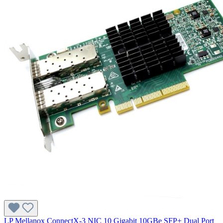
LP Mellanox ConnectX-3 NIC 10 Gigabit 10GBe SFP+ Dual Port