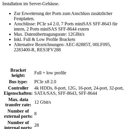
Installation im Server-Gehäuse.
Zur Erweiterung der Ports zum Anschluss zusätzlicher
Festplatten.
Anschlüsse: PCIe x4 2.0, 7 Ports miniSAS SFF-8643 für
intern, 2 Ports miniSAS SFF-8644 extern
Max. Datenübertragungsrate: 12GBit/s
Inkl. Full & Low Profile Brackets
Alternative Bezeichnungen: AEC-82885T, 00LF095,
2283400-R, RES3FV288
Bracket
Full + low profile
height:
Bus type:
PCIe x8 2.0
Controller
4k HDDs, 8-port, 12G, 16-port, 24-port, 32-port,
Eigenschaften:
SATA/SAS, SFF-8643, SFF-8644
Max. data
12 Gbit/s
transfer rate:
Number of
8
external ports:
Number of
28
internal ports: