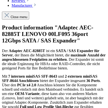
Reviews
Manufacturer
Close menu
Product information "Adaptec AEC-
82885T LENOVO 00LF095 36port
12Gbps SATA / SAS Expander"
Der
Adaptec AEC-82885T
ist ein
SATA / SAS Expander für
Server
, der Ihnen die Möglichkeit bietet, die
maximale
Anzahl der
angeschlossenen Festplatten zu erhöhen
. Der Expander ist somit
die ideale Ergänzung für HBAs oder RAID-Controller, die nicht
genügend Ports für Ihre Bedürfnisse bieten.
Mit
7 internen miniSAS SFF-8643
und
2 externen miniSAS
SFF-8644 Anschlüssen
bietet der Expander insgesamt
36 Ports
.
Über den
PCIe x4 2.0
Anschluss können Sie die Komponente
schnell und einfach mit dem Mainboard verbinden. Es handelt sich
um eine
OEM-Variante
, diese kann also von anderen Marken
(Lenovo, Intel und weitere) gelabelt sein, ist aber baugleich mit der
original Adaptec-Komponente. Zusätzlich zum Expander erhalten
Sie sowohl
Full und
Low Profile Slot-Bleche
zur flexiblen