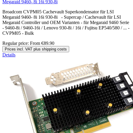
Megaraid 9460- 8i 16i 930-8i
Broadcom CVPM05 Cachevault Superkondensator für LSI
Megaraid 9460- 8i 16i 930-8i - Supercap / Cachevault für LSI
Megaraid Controller und OEM Varianten - für Megaraid 9460 Serie
- 9460-8i / 9460-16i / Lenovo 930-8i / 16i / Fujitsu EP540/580 / ... -
CVPM05 - Bulk
Regular price:
From
€89.90
Prices incl. VAT plus shipping costs
Details