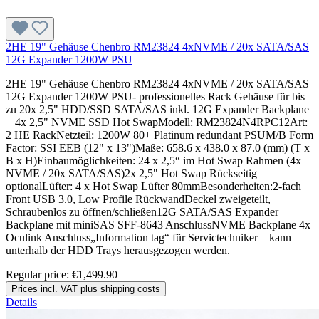
2HE 19" Gehäuse Chenbro RM23824 4xNVME / 20x SATA/SAS
12G Expander 1200W PSU
2HE 19" Gehäuse Chenbro RM23824 4xNVME / 20x SATA/SAS
12G Expander 1200W PSU- professionelles Rack Gehäuse für bis
zu 20x 2,5" HDD/SSD SATA/SAS inkl. 12G Expander Backplane
+ 4x 2,5" NVME SSD Hot SwapModell: RM23824N4RPC12Art:
2 HE RackNetzteil: 1200W 80+ Platinum redundant PSUM/B Form
Factor: SSI EEB (12" x 13")Maße: 658.6 x 438.0 x 87.0 (mm) (T x
B x H)Einbaumöglichkeiten: 24 x 2,5“ im Hot Swap Rahmen (4x
NVME / 20x SATA/SAS)2x 2,5" Hot Swap Rückseitig
optionalLüfter: 4 x Hot Swap Lüfter 80mmBesonderheiten:2-fach
Front USB 3.0, Low Profile RückwandDeckel zweigeteilt,
Schraubenlos zu öffnen/schließen12G SATA/SAS Expander
Backplane mit miniSAS SFF-8643 AnschlussNVME Backplane 4x
Oculink Anschluss„Information tag“ für Servictechniker – kann
unterhalb der HDD Trays herausgezogen werden.
Regular price:
€1,499.90
Prices incl. VAT plus shipping costs
Details