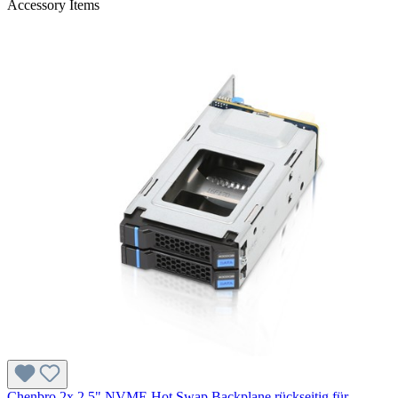
Accessory Items
Chenbro 2x 2,5" NVME Hot Swap Backplane rückseitig für