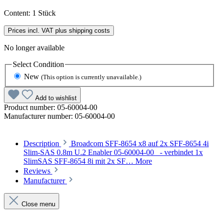
Content:
1 Stück
Prices incl. VAT plus shipping costs
No longer available
Select
Condition
New
(This option is currently unavailable.)
Add to wishlist
Product number:
05-60004-00
Manufacturer number:
05-60004-00
Description
Broadcom SFF-8654 x8 auf 2x SFF-8654 4i
Slim-SAS 0.8m U.2 Enabler 05-60004-00 - verbindet 1x
SlimSAS SFF-8654 8i mit 2x SF…
More
Reviews
Manufacturer
Close menu