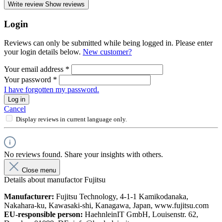
Write review
Show reviews
Login
Reviews can only be submitted while being logged in. Please enter
your login details below.
New customer?
Your email address
*
Your password
*
I have forgotten my password.
Log in
Cancel
Display reviews in current language only.
No reviews found. Share your insights with others.
Close menu
Details about manufactor Fujitsu
Manufacturer:
Fujitsu Technology, 4-1-1 Kamikodanaka,
Nakahara-ku, Kawasaki-shi, Kanagawa, Japan, www.fujitsu.com
EU-responsible person:
HaehnleinIT GmbH, Louisenstr. 62,