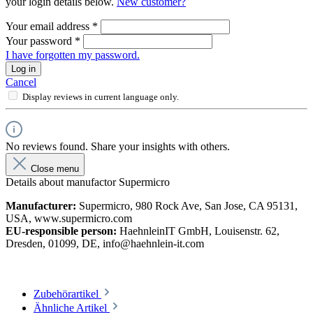
your login details below.
New customer?
Your email address
*
Your password
*
I have forgotten my password.
Log in
Cancel
Display reviews in current language only.
No reviews found. Share your insights with others.
Close menu
Details about manufactor Supermicro
Manufacturer:
Supermicro, 980 Rock Ave, San Jose, CA 95131,
USA, www.supermicro.com
EU-responsible person:
HaehnleinIT GmbH, Louisenstr. 62,
Dresden, 01099, DE, info@haehnlein-it.com
Zubehörartikel
Ähnliche Artikel