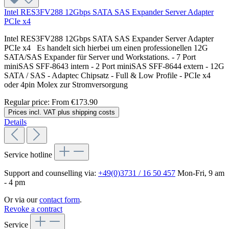
Intel RES3FV288 12Gbps SATA SAS Expander Server Adapter
PCIe x4
Intel RES3FV288 12Gbps SATA SAS Expander Server Adapter
PCIe x4 Es handelt sich hierbei um einen professionellen 12G
SATA/SAS Expander für Server und Workstations. - 7 Port
miniSAS SFF-8643 intern - 2 Port miniSAS SFF-8644 extern - 12G
SATA / SAS - Adaptec Chipsatz - Full & Low Profile - PCIe x4
oder 4pin Molex zur Stromversorgung
Regular price:
From
€173.90
Prices incl. VAT plus shipping costs
Details
Service hotline
Support and counselling via:
+49(0)3731 / 16 50 457
Mon-Fri, 9 am
- 4 pm
Or via our
contact form
.
Revoke a contract
Service