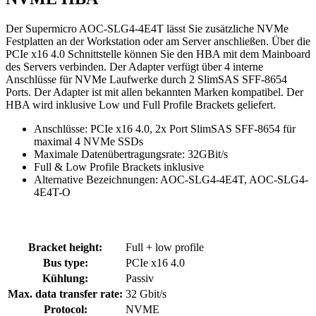
Der Supermicro AOC-SLG4-4E4T lässt Sie zusätzliche NVMe
Festplatten an der Workstation oder am Server anschließen. Über die
PCIe x16 4.0 Schnittstelle können Sie den HBA mit dem Mainboard
des Servers verbinden. Der Adapter verfügt über 4 interne
Anschlüsse für NVMe Laufwerke durch 2 SlimSAS SFF-8654
Ports. Der Adapter ist mit allen bekannten Marken kompatibel. Der
HBA wird inklusive Low und Full Profile Brackets geliefert.
Anschlüsse: PCIe x16 4.0, 2x Port SlimSAS SFF-8654 für
maximal 4 NVMe SSDs
Maximale Datenübertragungsrate: 32GBit/s
Full & Low Profile Brackets inklusive
Alternative Bezeichnungen: AOC-SLG4-4E4T, AOC-SLG4-
4E4T-O
Bracket height:
Full + low profile
Bus type:
PCIe x16 4.0
Kühlung:
Passiv
Max. data transfer rate:
32 Gbit/s
Protocol:
NVME