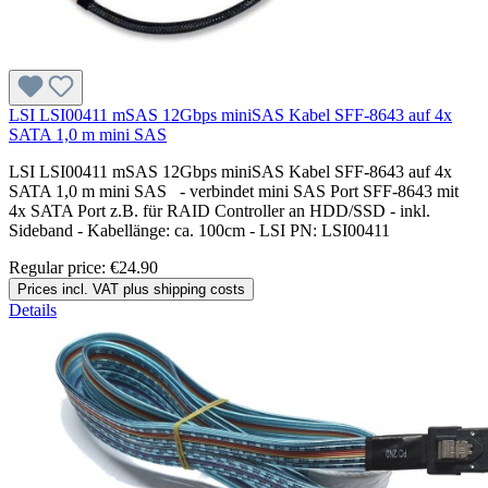
LSI LSI00411 mSAS 12Gbps miniSAS Kabel SFF-8643 auf 4x
SATA 1,0 m mini SAS
LSI LSI00411 mSAS 12Gbps miniSAS Kabel SFF-8643 auf 4x
SATA 1,0 m mini SAS - verbindet mini SAS Port SFF-8643 mit
4x SATA Port z.B. für RAID Controller an HDD/SSD - inkl.
Sideband - Kabellänge: ca. 100cm - LSI PN: LSI00411
Regular price:
€24.90
Prices incl. VAT plus shipping costs
Details