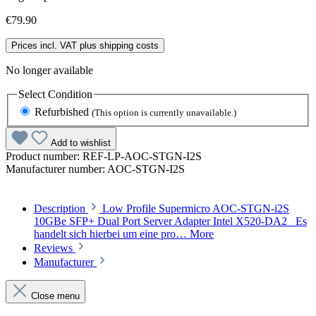
€79.90
Prices incl. VAT plus shipping costs
No longer available
Select
Condition
Refurbished
(This option is currently unavailable.)
Add to wishlist
Product number:
REF-LP-AOC-STGN-I2S
Manufacturer number:
AOC-STGN-I2S
Description
Low Profile Supermicro AOC-STGN-i2S
10GBe SFP+ Dual Port Server Adapter Intel X520-DA2 Es
handelt sich hierbei um eine pro…
More
Reviews
Manufacturer
Close menu