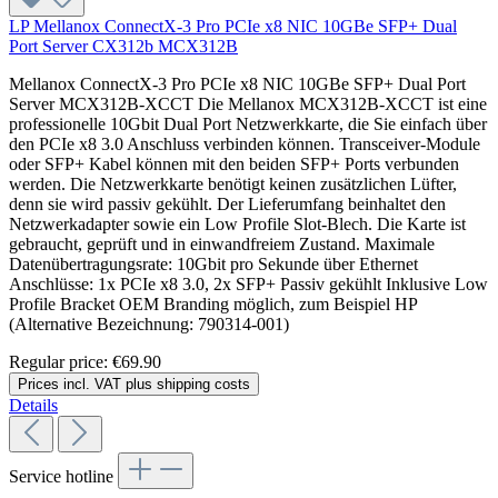
LP Mellanox ConnectX-3 Pro PCIe x8 NIC 10GBe SFP+ Dual
Port Server CX312b MCX312B
Mellanox ConnectX-3 Pro PCIe x8 NIC 10GBe SFP+ Dual Port
Server MCX312B-XCCT Die Mellanox MCX312B-XCCT ist eine
professionelle 10Gbit Dual Port Netzwerkkarte, die Sie einfach über
den PCIe x8 3.0 Anschluss verbinden können. Transceiver-Module
oder SFP+ Kabel können mit den beiden SFP+ Ports verbunden
werden. Die Netzwerkkarte benötigt keinen zusätzlichen Lüfter,
denn sie wird passiv gekühlt. Der Lieferumfang beinhaltet den
Netzwerkadapter sowie ein Low Profile Slot-Blech. Die Karte ist
gebraucht, geprüft und in einwandfreiem Zustand. Maximale
Datenübertragungsrate: 10Gbit pro Sekunde über Ethernet
Anschlüsse: 1x PCIe x8 3.0, 2x SFP+ Passiv gekühlt Inklusive Low
Profile Bracket OEM Branding möglich, zum Beispiel HP
(Alternative Bezeichnung: 790314-001)
Regular price:
€69.90
Prices incl. VAT plus shipping costs
Details
Service hotline