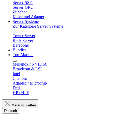
Server-SSD
Server-GPU
Zubehör
Kabel und Adapter
Server-Systeme
Zur Kategorie Server-Systeme
Tower Server
Rack Server
Barebone
Bundles
Top-Marken
Mellanox / NVIDIA
Broadcom & LSI
Intel
Chenbro
Adaptec / Microchip
Dell
HP / HPE
Menü schließen
Deutsch