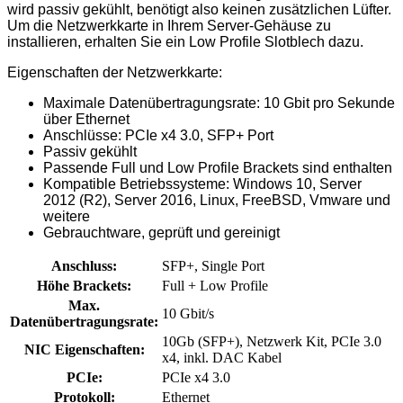
wird passiv gekühlt, benötigt also keinen zusätzlichen Lüfter.
Um die Netzwerkkarte in Ihrem Server-Gehäuse zu
installieren, erhalten Sie ein Low Profile Slotblech dazu.
Eigenschaften der Netzwerkkarte:
Maximale Datenübertragungsrate: 10 Gbit pro Sekunde
über Ethernet
Anschlüsse: PCIe x4 3.0, SFP+ Port
Passiv gekühlt
Passende Full und Low Profile Brackets sind enthalten
Kompatible Betriebssysteme: Windows 10, Server
2012 (R2), Server 2016, Linux, FreeBSD, Vmware und
weitere
Gebrauchtware, geprüft und gereinigt
Anschluss:
SFP+, Single Port
Höhe Brackets:
Full + Low Profile
Max.
10 Gbit/s
Datenübertragungsrate:
10Gb (SFP+), Netzwerk Kit, PCIe 3.0
NIC Eigenschaften:
x4, inkl. DAC Kabel
PCIe:
PCIe x4 3.0
Protokoll:
Ethernet