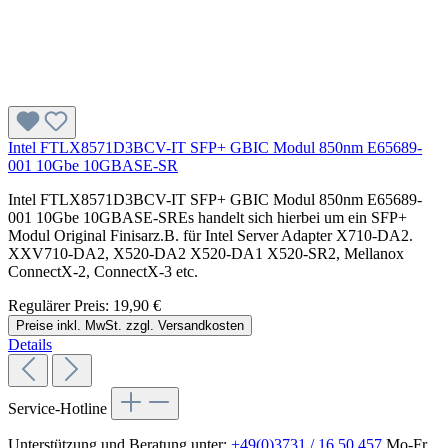
Intel FTLX8571D3BCV-IT SFP+ GBIC Modul 850nm E65689-
001 10Gbe 10GBASE-SR
Intel FTLX8571D3BCV-IT SFP+ GBIC Modul 850nm E65689-
001 10Gbe 10GBASE-SREs handelt sich hierbei um ein SFP+
Modul Original Finisarz.B. für Intel Server Adapter X710-DA2.
XXV710-DA2, X520-DA2 X520-DA1 X520-SR2, Mellanox
ConnectX-2, ConnectX-3 etc.
Regulärer Preis:
19,90 €
Preise inkl. MwSt. zzgl. Versandkosten
Details
Service-Hotline
Unterstützung und Beratung unter:
+49(0)3731 / 16 50 457
Mo-Fr,