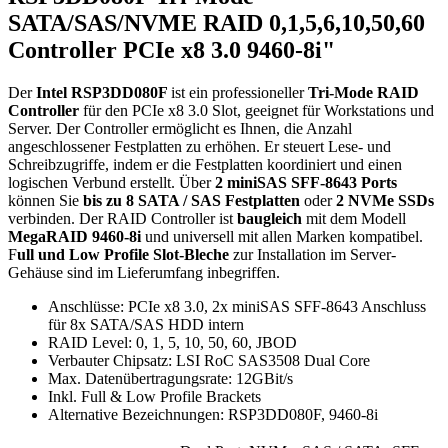
SATA/SAS/NVME RAID 0,1,5,6,10,50,60
Controller PCIe x8 3.0 9460-8i"
Der
Intel RSP3DD080F
ist ein professioneller
Tri-Mode RAID
Controller
für den PCIe x8 3.0 Slot, geeignet für Workstations und
Server. Der Controller ermöglicht es Ihnen, die Anzahl
angeschlossener Festplatten zu erhöhen. Er steuert Lese- und
Schreibzugriffe, indem er die Festplatten koordiniert und einen
logischen Verbund erstellt. Über
2 miniSAS SFF-8643 Ports
können Sie
bis zu 8 SATA / SAS Festplatten
oder
2 NVMe SSDs
verbinden. Der RAID Controller ist
baugleich
mit dem Modell
MegaRAID 9460-8i
und universell mit allen Marken kompatibel.
F
ull und Low Profile Slot-Bleche
zur Installation im Server-
Gehäuse sind im Lieferumfang inbegriffen.
Anschlüsse: PCIe x8 3.0, 2x miniSAS SFF-8643 Anschluss
für 8x SATA/SAS HDD intern
RAID Level: 0, 1, 5, 10, 50, 60, JBOD
Verbauter Chipsatz: LSI RoC SAS3508 Dual Core
Max. Datenübertragungsrate: 12GBit/s
Inkl. Full & Low Profile Brackets
Alternative Bezeichnungen: RSP3DD080F, 9460-8i