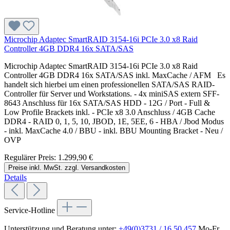
Microchip Adaptec SmartRAID 3154-16i PCIe 3.0 x8 Raid
Controller 4GB DDR4 16x SATA/SAS
Microchip Adaptec SmartRAID 3154-16i PCIe 3.0 x8 Raid
Controller 4GB DDR4 16x SATA/SAS inkl. MaxCache / AFM Es
handelt sich hierbei um einen professionellen SATA/SAS RAID-
Controller für Server und Workstations. - 4x miniSAS extern SFF-
8643 Anschluss für 16x SATA/SAS HDD - 12G / Port - Full &
Low Profile Brackets inkl. - PCIe x8 3.0 Anschluss / 4GB Cache
DDR4 - RAID 0, 1, 5, 10, JBOD, 1E, 5EE, 6 - HBA / Jbod Modus
- inkl. MaxCache 4.0 / BBU - inkl. BBU Mounting Bracket - Neu /
OVP
Regulärer Preis:
1.299,90 €
Preise inkl. MwSt. zzgl. Versandkosten
Details
Service-Hotline
Unterstützung und Beratung unter:
+49(0)3731 / 16 50 457
Mo-Fr,