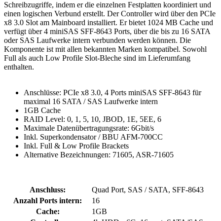
Schreibzugriffe, indem er die einzelnen Festplatten koordiniert und
einen logischen Verbund erstellt. Der Controller wird über den PCIe
x8 3.0 Slot am Mainboard installiert. Er bietet 1024 MB Cache und
verfügt über 4 miniSAS SFF-8643 Ports, über die bis zu 16 SATA
oder SAS Laufwerke intern verbunden werden können. Die
Komponente ist mit allen bekannten Marken kompatibel. Sowohl
Full als auch Low Profile Slot-Bleche sind im Lieferumfang
enthalten.
Anschlüsse: PCIe x8 3.0, 4 Ports miniSAS SFF-8643 für
maximal 16 SATA / SAS Laufwerke intern
1GB Cache
RAID Level: 0, 1, 5, 10, JBOD, 1E, 5EE, 6
Maximale Datenübertragungsrate: 6Gbit/s
Inkl. Superkondensator / BBU AFM-700CC
Inkl. Full & Low Profile Brackets
Alternative Bezeichnungen: 71605, ASR-71605
Anschluss:
Quad Port, SAS / SATA, SFF-8643
Anzahl Ports intern:
16
Cache:
1GB