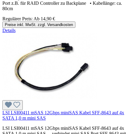
Port z.B. für RAID Controller zu Backplane • Kabellänge: ca.
80cm
Regulärer Preis:
Ab
14,90 €
Preise inkl. MwSt. zzgl. Versandkosten
Details
LSI LSI00411 mSAS 12Gbps miniSAS Kabel SFF-8643 auf 4x
SATA 1,0 m mini SAS
LSI LSI00411 mSAS 12Gbps miniSAS Kabel SFF-8643 auf 4x
SATA 1,0 m mini SAS - verbindet mini SAS Port SFF-8643 mit