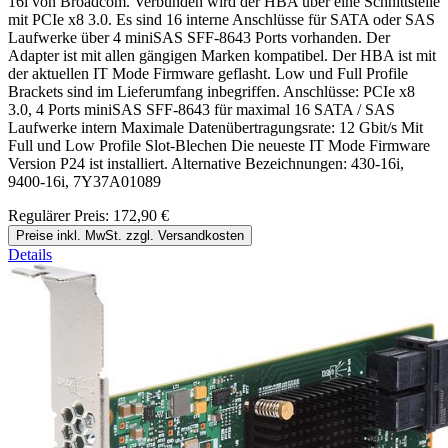
16i von Broadcom. Verbunden wird der HBA über eine Schnittstelle
mit PCIe x8 3.0. Es sind 16 interne Anschlüsse für SATA oder SAS
Laufwerke über 4 miniSAS SFF-8643 Ports vorhanden. Der
Adapter ist mit allen gängigen Marken kompatibel. Der HBA ist mit
der aktuellen IT Mode Firmware geflasht. Low und Full Profile
Brackets sind im Lieferumfang inbegriffen. Anschlüsse: PCIe x8
3.0, 4 Ports miniSAS SFF-8643 für maximal 16 SATA / SAS
Laufwerke intern Maximale Datenübertragungsrate: 12 Gbit/s Mit
Full und Low Profile Slot-Blechen Die neueste IT Mode Firmware
Version P24 ist installiert. Alternative Bezeichnungen: 430-16i,
9400-16i, 7Y37A01089
Regulärer Preis:
172,90 €
Preise inkl. MwSt. zzgl. Versandkosten
Details