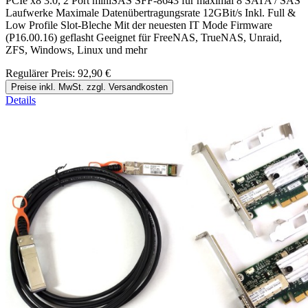
PCIe x8 3.0, 2 Port miniSAS SFF-8643 für maximal 8 SATA / SAS
Laufwerke Maximale Datenübertragungsrate 12GBit/s Inkl. Full &
Low Profile Slot-Bleche Mit der neuesten IT Mode Firmware
(P16.00.16) geflasht Geeignet für FreeNAS, TrueNAS, Unraid,
ZFS, Windows, Linux und mehr
Regulärer Preis:
92,90 €
Preise inkl. MwSt. zzgl. Versandkosten
Details