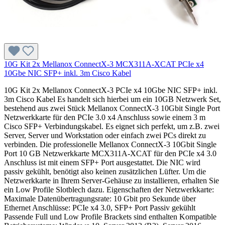
10G Kit 2x Mellanox ConnectX-3 MCX311A-XCAT PCIe x4
10Gbe NIC SFP+ inkl. 3m Cisco Kabel
10G Kit 2x Mellanox ConnectX-3 PCIe x4 10Gbe NIC SFP+ inkl.
3m Cisco Kabel Es handelt sich hierbei um ein 10GB Netzwerk Set,
bestehend aus zwei Stück Mellanox ConnectX-3 10Gbit Single Port
Netzwerkkarte für den PCIe 3.0 x4 Anschluss sowie einem 3 m
Cisco SFP+ Verbindungskabel. Es eignet sich perfekt, um z.B. zwei
Server, Server und Workstation oder einfach zwei PCs direkt zu
verbinden. Die professionelle Mellanox ConnectX-3 10Gbit Single
Port 10 GB Netzwerkkarte MCX311A-XCAT für den PCIe x4 3.0
Anschluss ist mit einem SFP+ Port ausgestattet. Die NIC wird
passiv gekühlt, benötigt also keinen zusätzlichen Lüfter. Um die
Netzwerkkarte in Ihrem Server-Gehäuse zu installieren, erhalten Sie
ein Low Profile Slotblech dazu. Eigenschaften der Netzwerkkarte:
Maximale Datenübertragungsrate: 10 Gbit pro Sekunde über
Ethernet Anschlüsse: PCIe x4 3.0, SFP+ Port Passiv gekühlt
Passende Full und Low Profile Brackets sind enthalten Kompatible