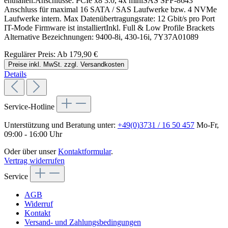
enthalten.Anschlüsse: PCIe x8 3.0, 4x miniSAS SFF-8643
Anschluss für maximal 16 SATA / SAS Laufwerke bzw. 4 NVMe
Laufwerke intern. Max Datenübertragungsrate: 12 Gbit/s pro Port
IT-Mode Firmware ist installiertInkl. Full & Low Profile Brackets
Alternative Bezeichnungen: 9400-8i, 430-16i, 7Y37A01089
Regulärer Preis:
Ab
179,90 €
Preise inkl. MwSt. zzgl. Versandkosten
Details
Service-Hotline
Unterstützung und Beratung unter:
+49(0)3731 / 16 50 457
Mo-Fr,
09:00 - 16:00 Uhr
Oder über unser
Kontaktformular
.
Vertrag widerrufen
Service
AGB
Widerruf
Kontakt
Versand- und Zahlungsbedingungen