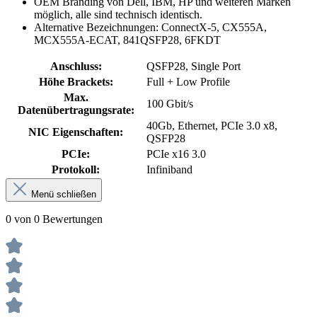
OEM Branding von Dell, IBM, HP und weiteren Marken
möglich, alle sind technisch identisch.
Alternative Bezeichnungen: ConnectX-5, CX555A,
MCX555A-ECAT, 841QSFP28, 6FKDT
Anschluss:
QSFP28, Single Port
Höhe Brackets:
Full + Low Profile
Max.
100 Gbit/s
Datenübertragungsrate:
40Gb, Ethernet, PCIe 3.0 x8,
NIC Eigenschaften:
QSFP28
PCIe:
PCIe x16 3.0
Protokoll:
Infiniband
Menü schließen
0 von 0 Bewertungen