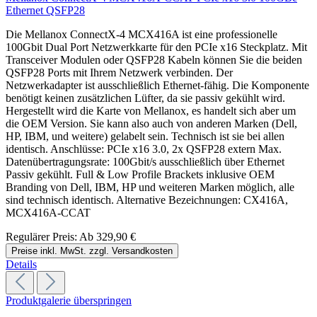
Ethernet QSFP28
Die Mellanox ConnectX-4 MCX416A ist eine professionelle
100Gbit Dual Port Netzwerkkarte für den PCIe x16 Steckplatz. Mit
Transceiver Modulen oder QSFP28 Kabeln können Sie die beiden
QSFP28 Ports mit Ihrem Netzwerk verbinden. Der
Netzwerkadapter ist ausschließlich Ethernet-fähig. Die Komponente
benötigt keinen zusätzlichen Lüfter, da sie passiv gekühlt wird.
Hergestellt wird die Karte von Mellanox, es handelt sich aber um
die OEM Version. Sie kann also auch von anderen Marken (Dell,
HP, IBM, und weitere) gelabelt sein. Technisch ist sie bei allen
identisch. Anschlüsse: PCIe x16 3.0, 2x QSFP28 extern Max.
Datenübertragungsrate: 100Gbit/s ausschließlich über Ethernet
Passiv gekühlt. Full & Low Profile Brackets inklusive OEM
Branding von Dell, IBM, HP und weiteren Marken möglich, alle
sind technisch identisch. Alternative Bezeichnungen: CX416A,
MCX416A-CCAT
Regulärer Preis:
Ab
329,90 €
Preise inkl. MwSt. zzgl. Versandkosten
Details
Produktgalerie überspringen