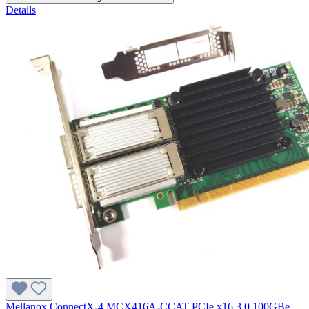
Details
Mellanox ConnectX-4 MCX416A-CCAT PCIe x16 3.0 100GBe