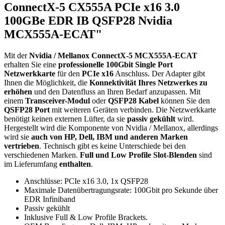
ConnectX-5 CX555A PCIe x16 3.0
100GBe EDR IB QSFP28 Nvidia
MCX555A-ECAT"
Mit der
Nvidia / Mellanox ConnectX-5 MCX555A-ECAT
erhalten Sie eine
professionelle 100Gbit Single Port
Netzwerkkarte
für den
PCIe x16
Anschluss. Der Adapter gibt
Ihnen die Möglichkeit, die
Konnektivität Ihres Netzwerkes zu
erhöhen
und den Datenfluss an Ihren Bedarf anzupassen. Mit
einem
Transceiver-Modul
oder
QSFP28 Kabel
können Sie den
QSFP28 Port
mit weiteren Geräten verbinden. Die Netzwerkkarte
benötigt keinen externen Lüfter, da sie
passiv gekühlt
wird.
Hergestellt wird die Komponente von Nvidia / Mellanox, allerdings
wird sie
auch von HP, Dell, IBM und anderen Marken
vertrieben
. Technisch gibt es keine Unterschiede bei den
verschiedenen Marken.
Full und Low Profile Slot-Blenden
sind
im Lieferumfang
enthalten
.
Anschlüsse: PCIe x16 3.0, 1x QSFP28
Maximale Datenübertragungsrate: 100Gbit pro Sekunde über
EDR Infiniband
Passiv gekühlt
Inklusive Full & Low Profile Brackets.