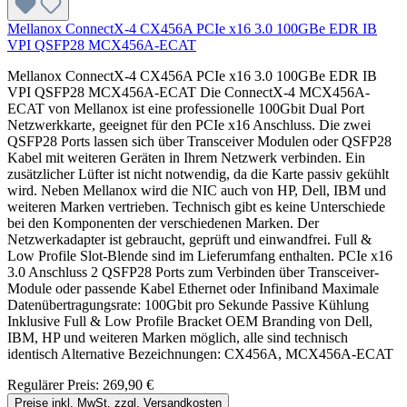
Mellanox ConnectX-4 CX456A PCIe x16 3.0 100GBe EDR IB
VPI QSFP28 MCX456A-ECAT
Mellanox ConnectX-4 CX456A PCIe x16 3.0 100GBe EDR IB
VPI QSFP28 MCX456A-ECAT Die ConnectX-4 MCX456A-
ECAT von Mellanox ist eine professionelle 100Gbit Dual Port
Netzwerkkarte, geeignet für den PCIe x16 Anschluss. Die zwei
QSFP28 Ports lassen sich über Transceiver Modulen oder QSFP28
Kabel mit weiteren Geräten in Ihrem Netzwerk verbinden. Ein
zusätzlicher Lüfter ist nicht notwendig, da die Karte passiv gekühlt
wird. Neben Mellanox wird die NIC auch von HP, Dell, IBM und
weiteren Marken vertrieben. Technisch gibt es keine Unterschiede
bei den Komponenten der verschiedenen Marken. Der
Netzwerkadapter ist gebraucht, geprüft und einwandfrei. Full &
Low Profile Slot-Blende sind im Lieferumfang enthalten. PCIe x16
3.0 Anschluss 2 QSFP28 Ports zum Verbinden über Transceiver-
Module oder passende Kabel Ethernet oder Infiniband Maximale
Datenübertragungsrate: 100Gbit pro Sekunde Passive Kühlung
Inklusive Full & Low Profile Bracket OEM Branding von Dell,
IBM, HP und weiteren Marken möglich, alle sind technisch
identisch Alternative Bezeichnungen: CX456A, MCX456A-ECAT
Regulärer Preis:
269,90 €
Preise inkl. MwSt. zzgl. Versandkosten