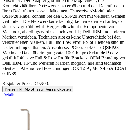
Anschluss. Der Adapter gibt Ihnen die Möglichkeit, die
Konnektivität Ihres Netzwerkes zu erhöhen und den Datenfluss an
Ihren Bedarf anzupassen. Mit einem Transceiver-Modul oder
QSFP28 Kabel können Sie den QSFP28 Port mit weiteren Geräten
verbinden. Die Netzwerkkarte benötigt keinen externen Lüfter, da
sie passiv gekühlt wird. Hergestellt wird die Komponente von
Mellanox, allerdings wird sie auch von HP, Dell, IBM und anderen
Marken vertrieben. Technisch gibt es keine Unterschiede bei den
verschiedenen Marken. Full und Low Profile Slot-Blenden sind im
Lieferumfang enthalten. Anschlüsse: PCIe x16 3.0, 1x QSFP28
Maximale Datenübertragungsrate: 100Gbit pro Sekunde Passiv
gekühlt Inklusive Full & Low Profile Brackets. OEM Branding von
Dell, IBM, HP und weiteren Marken möglich, alle sind technisch
identisch. Alternative Bezeichnungen: CX455A, MCX455A-ECAT,
0JJN39
Regulärer Preis:
159,90 €
Preise inkl. MwSt. zzgl. Versandkosten
Details