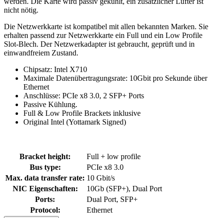
werden. Die Karte wird passiv gekühlt, ein zusätzlicher Lüfter ist
nicht nötig.
Die Netzwerkkarte ist kompatibel mit allen bekannten Marken. Sie
erhalten passend zur Netzwerkkarte ein Full und ein Low Profile
Slot-Blech. Der Netzwerkadapter ist gebraucht, geprüft und in
einwandfreiem Zustand.
Chipsatz: Intel X710
Maximale Datenübertragungsrate: 10Gbit pro Sekunde über
Ethernet
Anschlüsse: PCIe x8 3.0, 2 SFP+ Ports
Passive Kühlung.
Full & Low Profile Brackets inklusive
Original Intel (Yottamark Signed)
Bracket height:
Full + low profile
Bus type:
PCIe x8 3.0
Max. data transfer rate:
10 Gbit/s
NIC Eigenschaften:
10Gb (SFP+), Dual Port
Ports:
Dual Port, SFP+
Protocol:
Ethernet