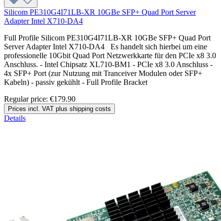
Silicom PE310G4I71LB-XR 10GBe SFP+ Quad Port Server
Adapter Intel X710-DA4
Full Profile Silicom PE310G4I71LB-XR 10GBe SFP+ Quad Port
Server Adapter Intel X710-DA4 Es handelt sich hierbei um eine
professionelle 10Gbit Quad Port Netzwerkkarte für den PCIe x8 3.0
Anschluss. - Intel Chipsatz XL710-BM1 - PCIe x8 3.0 Anschluss -
4x SFP+ Port (zur Nutzung mit Tranceiver Modulen oder SFP+
Kabeln) - passiv gekühlt - Full Profile Bracket
Regular price:
€179.90
Prices incl. VAT plus shipping costs
Details