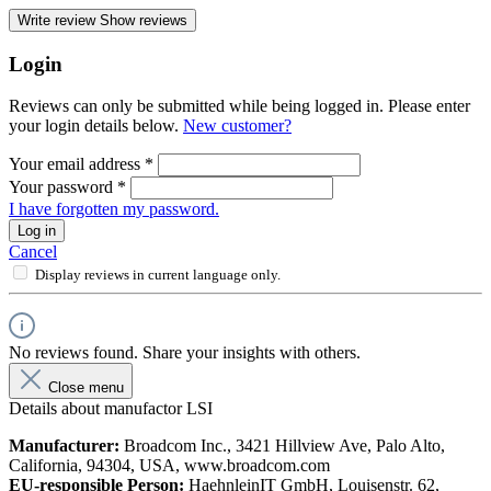
Write review
Show reviews
Login
Reviews can only be submitted while being logged in. Please enter
your login details below.
New customer?
Your email address
*
Your password
*
I have forgotten my password.
Log in
Cancel
Display reviews in current language only.
No reviews found. Share your insights with others.
Close menu
Details about manufactor LSI
Manufacturer:
Broadcom Inc., 3421 Hillview Ave, Palo Alto,
California, 94304, USA, www.broadcom.com
EU-responsible Person:
HaehnleinIT GmbH, Louisenstr. 62,