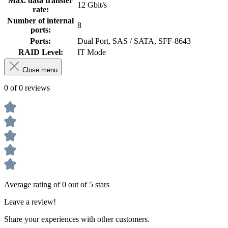
Max. data transfer
12 Gbit/s
rate:
Number of internal
8
ports:
Ports:
Dual Port, SAS / SATA, SFF-8643
RAID Level:
IT Mode
Close menu
0 of 0 reviews
Average rating of 0 out of 5 stars
Leave a review!
Share your experiences with other customers.