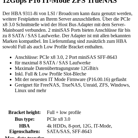
12Gbps P16 IT-Mode ZFS TrueNAS"
Der HBA 9311-8i von LSI / Broadcom kann dazu genutzt werden,
weitere Festplatten an Ihrem Server anzuschließen. Über die PCIe
x8 3.0 Schnittstelle wird der Host Bus Adapter mit dem Server-
Mainboard verbunden. 2 miniSAS Ports bieten Anschlüsse für bis
zu 8 SATA / SAS Laufwerke. Der Adapter ist mit allen bekannten
Marken kompatibel. Im Lieferumfang sind zusätzlich zum HBA
sowohl Full als auch Low Profile Bracket enthalten.
Anschlüsse: PCIe x8 3.0, 2 Port miniSAS SFF-8643
für maximal 8 SATA / SAS Laufwerke
Maximale Datenübertragungsrate 12GBit/s
Inkl. Full & Low Profile Slot-Bleche
Mit der neuesten IT Mode Firmware (P16.00.16) geflasht
Geeignet für FreeNAS, TrueNAS, Unraid, ZFS, Windows,
Linux und mehr
Bracket height:
Full + low profile
Bus type:
PCIe x8 3.0
HBA
4k HDDs, 8-port, 12G, IT-Mode,
Eigenschaften:
SATA/SAS, SFF-8643