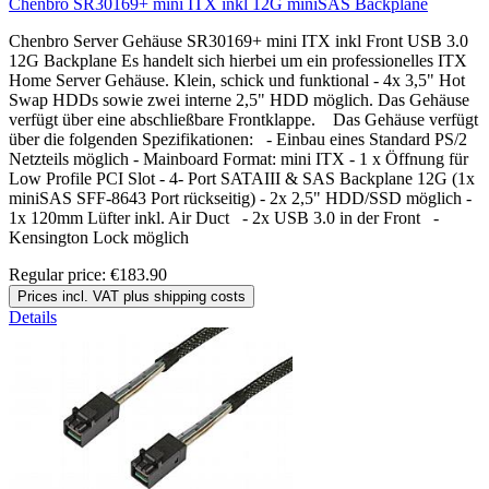
Chenbro SR30169+ mini ITX inkl 12G miniSAS Backplane
Chenbro Server Gehäuse SR30169+ mini ITX inkl Front USB 3.0
12G Backplane Es handelt sich hierbei um ein professionelles ITX
Home Server Gehäuse. Klein, schick und funktional - 4x 3,5" Hot
Swap HDDs sowie zwei interne 2,5" HDD möglich. Das Gehäuse
verfügt über eine abschließbare Frontklappe. Das Gehäuse verfügt
über die folgenden Spezifikationen: - Einbau eines Standard PS/2
Netzteils möglich - Mainboard Format: mini ITX - 1 x Öffnung für
Low Profile PCI Slot - 4- Port SATAIII & SAS Backplane 12G (1x
miniSAS SFF-8643 Port rückseitig) - 2x 2,5" HDD/SSD möglich -
1x 120mm Lüfter inkl. Air Duct - 2x USB 3.0 in der Front -
Kensington Lock möglich
Regular price:
€183.90
Prices incl. VAT plus shipping costs
Details