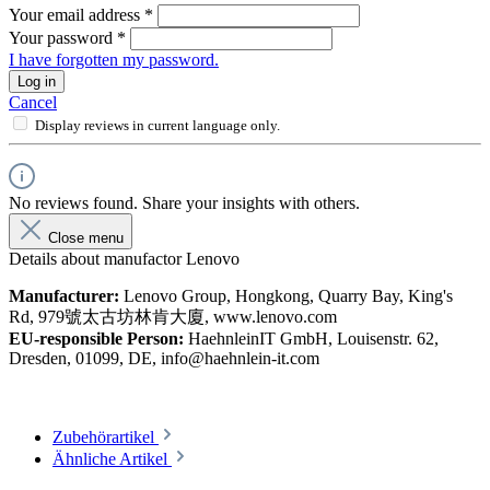
Your email address
*
Your password
*
I have forgotten my password.
Log in
Cancel
Display reviews in current language only.
No reviews found. Share your insights with others.
Close menu
Details about manufactor Lenovo
Manufacturer:
Lenovo Group, Hongkong, Quarry Bay, King's
Rd, 979號太古坊林肯大廈, www.lenovo.com
EU-responsible Person:
HaehnleinIT GmbH, Louisenstr. 62,
Dresden, 01099, DE, info@haehnlein-it.com
Zubehörartikel
Ähnliche Artikel