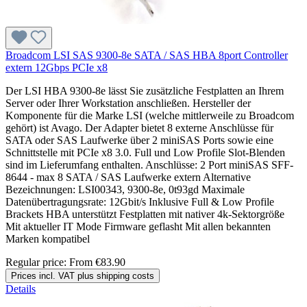
Broadcom LSI SAS 9300-8e SATA / SAS HBA 8port Controller
extern 12Gbps PCIe x8
Der LSI HBA 9300-8e lässt Sie zusätzliche Festplatten an Ihrem
Server oder Ihrer Workstation anschließen. Hersteller der
Komponente für die Marke LSI (welche mittlerweile zu Broadcom
gehört) ist Avago. Der Adapter bietet 8 externe Anschlüsse für
SATA oder SAS Laufwerke über 2 miniSAS Ports sowie eine
Schnittstelle mit PCIe x8 3.0. Full und Low Profile Slot-Blenden
sind im Lieferumfang enthalten. Anschlüsse: 2 Port miniSAS SFF-
8644 - max 8 SATA / SAS Laufwerke extern Alternative
Bezeichnungen: LSI00343, 9300-8e, 0t93gd Maximale
Datenübertragungsrate: 12Gbit/s Inklusive Full & Low Profile
Brackets HBA unterstützt Festplatten mit nativer 4k-Sektorgröße
Mit aktueller IT Mode Firmware geflasht Mit allen bekannten
Marken kompatibel
Regular price:
From
€83.90
Prices incl. VAT plus shipping costs
Details