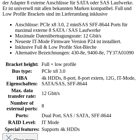
der Adapter 8 externe Anschlüsse für SATA oder SAS Laufwerke.
Er ist universell mit allen bekannten Marken kompatibel. Full und
Low Profile Brackets sind im Lieferumfang inklusive
Anschlüsse: PCIe x8 3.0, 2 miniSAS SFF-8644 Ports für
maximal externe 8 SATA / SAS Laufwerke
Maximale Datenübertragungsrate: 12 Gbit/s
Neueste IT-Mode Firmware Version P24 ist installiert.
Inklusive Full & Low Profile Slot-Bleche
Alternative Bezeichnungen: 430-8e, 9400-8e, 7Y37A01090
Bracket height:
Full + low profile
Bus type:
PCIe x8 3.0
HBA
4k HDDs, 8-port, 8-port extern, 12G, IT-Mode,
Eigenschaften:
SATA/SAS, SFF-8644
Max. data
12 Gbit/s
transfer rate:
Number of
8
external ports:
Ports:
Dual Port, SAS / SATA, SFF-8644
RAID Level:
IT Mode
Special features:
Supports 4k HDDs