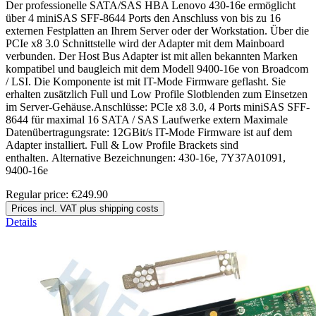
Der professionelle SATA/SAS HBA Lenovo 430-16e ermöglicht
über 4 miniSAS SFF-8644 Ports den Anschluss von bis zu 16
externen Festplatten an Ihrem Server oder der Workstation. Über die
PCIe x8 3.0 Schnittstelle wird der Adapter mit dem Mainboard
verbunden. Der Host Bus Adapter ist mit allen bekannten Marken
kompatibel und baugleich mit dem Modell 9400-16e von Broadcom
/ LSI. Die Komponente ist mit IT-Mode Firmware geflasht. Sie
erhalten zusätzlich Full und Low Profile Slotblenden zum Einsetzen
im Server-Gehäuse.Anschlüsse: PCIe x8 3.0, 4 Ports miniSAS SFF-
8644 für maximal 16 SATA / SAS Laufwerke extern Maximale
Datenübertragungsrate: 12GBit/s IT-Mode Firmware ist auf dem
Adapter installiert. Full & Low Profile Brackets sind
enthalten. Alternative Bezeichnungen: 430-16e, 7Y37A01091,
9400-16e
Regular price:
€249.90
Prices incl. VAT plus shipping costs
Details