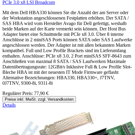
PCIe 3.0 x8 LSI Broadcom
Mit dem Dell HBA330 können Sie die Anzahl der am Server oder
der Workstation angeschlossenen Festplatten erhöhen. Der SATA /
SAS HBA wird vom Hersteller Avago für Dell gefertigt, weshalb
beide Marken auf der Karte vermerkt sein können. Der Host Bus
Adapter bietet eine Schnittstelle mit PCIe x8 3.0. Über 8 interne
Anschlüsse in 2 miniSAS Ports können SATA oder SAS Laufwerke
angeschlossen werden. Der Adapter ist mit allen bekannten Marken
kompatibel. Full und Low Profile Brackets sind im Lieferumfang
enthalten. Anschlüsse: PCIe x8 3.0, 2 Port miniSAS SFF-8643 zum
Anschließen von maximal 8 SATA / SAS Laufwerken Maximale
Datenübertragungsrate: 12GBit/s Inklusive Full & Low Profile Slot-
Bleche HBA ist mit der neuesten IT Mode Firmware geflasht
Alternative Bezeichnungen: HBA330, HBA330+, J7TNV,
0J7TNV, 9300-8i, 9311-8i
Regulärer Preis:
77,90 €
Preise inkl. MwSt. zzgl. Versandkosten
Details