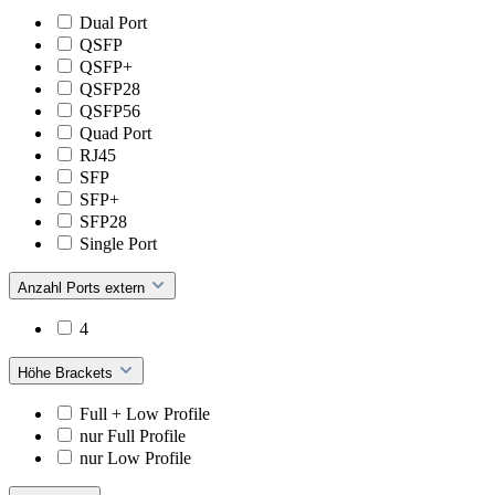
Dual Port
QSFP
QSFP+
QSFP28
QSFP56
Quad Port
RJ45
SFP
SFP+
SFP28
Single Port
Anzahl Ports extern
4
Höhe Brackets
Full + Low Profile
nur Full Profile
nur Low Profile