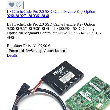
LSI CacheCade Pro 2.0 SSD Cache Feature Key Option
9266-8i 9271-8i 9361-8i 4i
LSI CacheCade Pro 2.0 SSD Cache Feature Key Option
9266-8i 9271-8i 9361-8i 4i - LSI00290 - SSD Caching
Option für Megaraid Controller 9266-4i/8i, 9271-4i/8i, 9361-
4i/8i, etc
Regulärer Preis:
Ab
99,90 €
Preise inkl. MwSt. zzgl. Versandkosten
Details