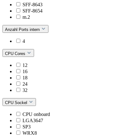
SFF-8643
SFF-8654
m.2
Anzahl Ports intern
4
CPU Cores
12
16
18
24
32
CPU Sockel
CPU onboard
LGA3647
SP3
WRX8