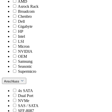
AMD
Asrock Rack
Broadcom
Chenbro
Dell
Gigabyte
HP
Intel
LSI
Micron
NVIDIA
OEM
Samsung
Seasonic
Supermicro
Anschluss
4x SATA
Dual Port
NVMe
SAS / SATA
SFF-8087