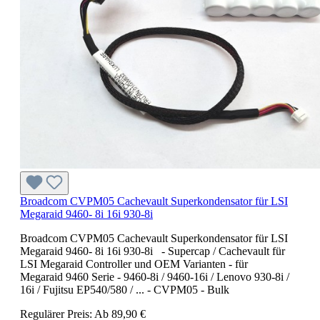
Broadcom CVPM05 Cachevault Superkondensator für LSI
Megaraid 9460- 8i 16i 930-8i
Broadcom CVPM05 Cachevault Superkondensator für LSI
Megaraid 9460- 8i 16i 930-8i - Supercap / Cachevault für
LSI Megaraid Controller und OEM Varianten - für
Megaraid 9460 Serie - 9460-8i / 9460-16i / Lenovo 930-8i /
16i / Fujitsu EP540/580 / ... - CVPM05 - Bulk
Regulärer Preis:
Ab
89,90 €