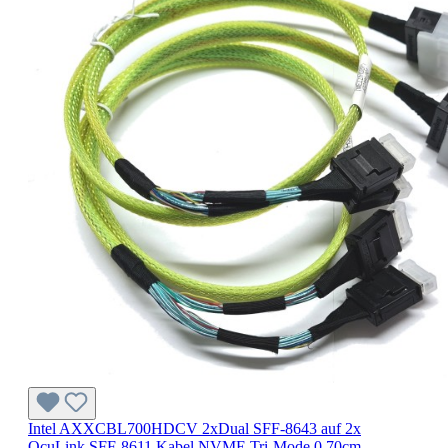
Intel AXXCBL700HDCV 2xDual SFF-8643 auf 2x
OcuLink SFF-8611 Kabel NVME Tri-Mode 0,70cm