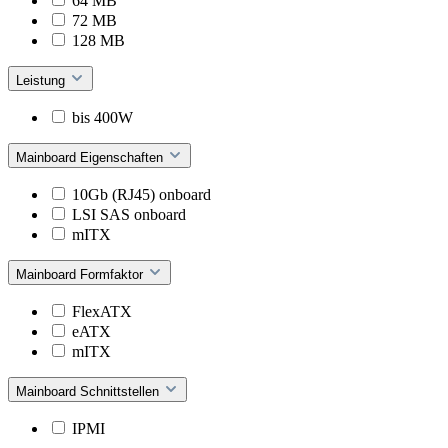
64 MB
72 MB
128 MB
Leistung
bis 400W
Mainboard Eigenschaften
10Gb (RJ45) onboard
LSI SAS onboard
mITX
Mainboard Formfaktor
FlexATX
eATX
mITX
Mainboard Schnittstellen
IPMI