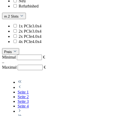
Neu
Refurbished
m.2 Slots
1x PCIe3.0x4
2x PCIe3.0x4
2x PCIe4.0x4
4x PCIe4.0x4
Preis
Minimal
€
–
Maximal
€
Seite
1
Seite
2
Seite
3
Seite
4