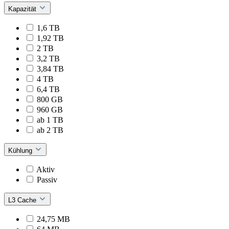
Kapazität
1,6 TB
1,92 TB
2 TB
3,2 TB
3,84 TB
4 TB
6,4 TB
800 GB
960 GB
ab 1 TB
ab 2 TB
Kühlung
Aktiv
Passiv
L3 Cache
24,75 MB