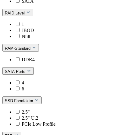
SATA
RAID Level
1
JBOD
Null
RAM-Standard
DDR4
SATA Ports
4
6
SSD Formfaktor
2,5"
2,5" U.2
PCIe Low Profile