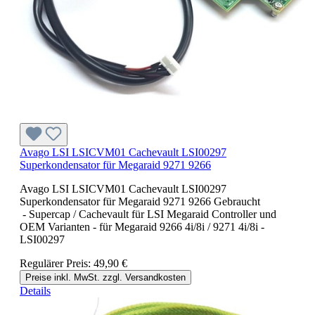
Avago LSI LSICVM01 Cachevault LSI00297
Superkondensator für Megaraid 9271 9266
Avago LSI LSICVM01 Cachevault LSI00297
Superkondensator für Megaraid 9271 9266 Gebraucht
- Supercap / Cachevault für LSI Megaraid Controller und
OEM Varianten - für Megaraid 9266 4i/8i / 9271 4i/8i -
LSI00297
Regulärer Preis:
49,90 €
Preise inkl. MwSt. zzgl. Versandkosten
Details