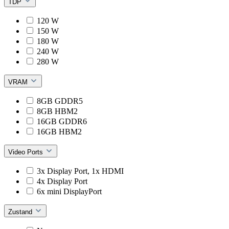
TDP
120 W
150 W
180 W
240 W
280 W
VRAM
8GB GDDR5
8GB HBM2
16GB GDDR6
16GB HBM2
Video Ports
3x Display Port, 1x HDMI
4x Display Port
6x mini DisplayPort
Zustand